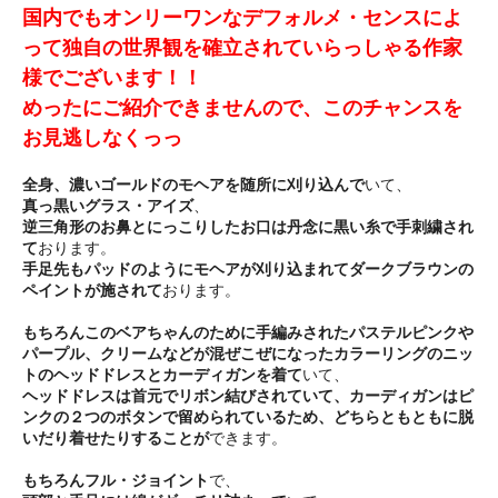
国内でもオンリーワンなデフォルメ・センスによ
って独自の世界観を確立されていらっしゃる作家
様でございます！！
めったにご紹介できませんので、このチャンスを
お見逃しなくっっ
全身、濃いゴールドのモヘアを随所に刈り込んで
いて、
真っ黒いグラス・アイズ
、
逆三角形のお鼻とにっこりしたお口は丹念に黒い糸で手刺繍され
て
おります。
手足先もパッドのようにモヘアが刈り込まれてダークブラウンの
ペイントが施されて
おります。
もちろんこのベアちゃんのために手編みされたパステルピンクや
パープル、クリームなどが混ぜこぜになったカラーリングのニッ
トのヘッドドレスとカーディガンを着て
いて、
ヘッドドレスは首元でリボン結びされていて、カーディガンはピ
ンクの２つのボタンで留められているため、どちらともともに脱
いだり着せたりすることが
できます。
もちろんフル・ジョイント
で、