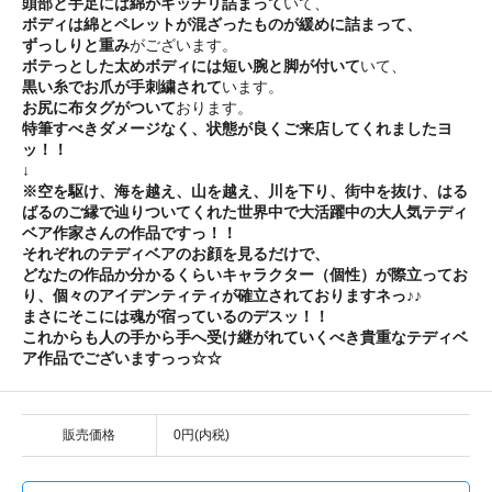
頭部と手足には綿がギッチリ詰まって
いて、
ボディは綿とペレットが混ざったものが緩めに詰まって、
ずっしりと重み
がございます。
ボテっとした太めボディには短い腕と脚が付いて
いて、
黒い糸でお爪が手刺繍されて
います。
お尻に布タグがついて
おります。
特筆すべきダメージなく、状態が良くご来店してくれましたヨ
ッ！！
↓
※空を駆け、海を越え、山を越え、川を下り、街中を抜け、はる
ばるのご縁で辿りついてくれた世界中で大活躍中の大人気テディ
ベア作家さんの作品ですっ！！
それぞれのテディベアのお顔を見るだけで、
どなたの作品か分かるくらいキャラクター（個性）が際立ってお
り、個々のアイデンティティが確立されておりますネっ♪♪
まさにそこには魂が宿っているのデスッ！！
これからも人の手から手へ受け継がれていくべき貴重なテディベ
ア作品でございますっっ☆☆
販売価格
0円(内税)