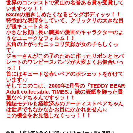
世界のコンテストで沢山の名誉ある賞を受賞して
いますッッ！！
53cmの抱きしめたくなるビッグボディッッ！！
特徴的な表情をしていて、クリックリの大きな目
が超キュート☆☆
小さなお顔に長い腕脚の漫画のキャラクターのよ
うなユニークなフォルム！！
広角の上がったニッコリ笑顔が女の子らしくっ
て、
ジョーさんがこの子のために作ったリボンとセパ
レートのワンピースパンツが大変よくお似合いっ
っ！！
首にはキュートな赤いベアのポシェットをかけて
います♪♪
そしてこのコは、2000年2月号の『TEDDY BEAR
Adult collectable. TIMES.』誌の表紙を飾った貴
重なベアちゃんですッッ！！
雑誌モデルも経験済みのアーティストベアちゃん
は世界でもなかなかお目にかかれません♪♪
この機会をお見逃しなくっっ！！！
全身、大変上質なライトブラウンのカーリー・モヘア製
で、