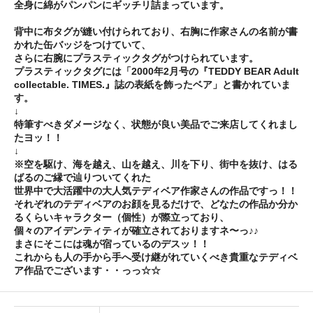
全身に綿がパンパンにギッチリ詰まって
います。
背中に布タグが縫い付けられており、右胸に作家さんの名前が書
かれた缶バッジをつけていて、
さらに右腕にプラスティックタグがつけられて
います。
プラスティックタグには「2000年2月号の『TEDDY BEAR Adult
collectable. TIMES.』誌の表紙を飾ったベア」と書かれて
いま
す。
↓
特筆すべきダメージなく、状態が良い美品でご来店してくれまし
たヨッ！！
↓
※空を駆け、海を越え、山を越え、川を下り、街中を抜け、はる
ばるのご縁で辿りついてくれた
世界中で大活躍中の大人気テディベア作家さんの作品ですっ！！
それぞれのテディベアのお顔を見るだけで、どなたの作品か分か
るくらいキャラクター（個性）が際立っており、
個々のアイデンティティが確立されておりますネ〜っ♪♪
まさにそこには魂が宿っているのデスッ！！
これからも人の手から手へ受け継がれていくべき貴重なテディベ
ア作品でございます・・っっ☆☆