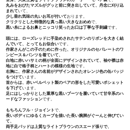
丸みをおびたマズルがグッと前に突き出していて、丹念に刈り込
まれて
いて、
少し垂れ気味の丸いお耳が付いて
おります。
クリクリとした特徴的な真っ黒い大きなおめめ
で、
黒い糸によるお鼻とニッコリ笑ったお口は丁寧な手刺繍
です。
頭には、ローズレッドに手染めされたサテンのリボンを大きく結
んでいて、とってもお似合い
です。
作家さんがこの子のために作った、オリジナルのセパレートのワ
ンピース＆パンツを着ていて、
白地に赤いハサミの柄が全面にデザインされていて、袖や襟は赤
地に白で格子柄とハートの模様の生地
です。
右胸に、作家さんの名前がデザインされたオレンジ色の缶バッジ
をつけて
います。
首からは、赤いベルベット製のベアの形をした可愛いポシェット
を下げて
います。
足にはしっかりとした重厚な黒いブーツを履いていて甘辛系のハ
ードなファッション
です。
もちろんフル・ジョイント
で、
長いボディにゆるくカーブを描いた長い腕脚がぐーんと伸びてい
て、
両手足パッドは上質なライトブラウンのスエード張り
で、