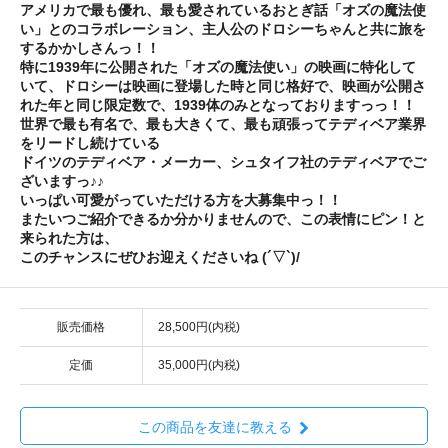
アメリカで最も優れ、最も愛されているおとぎ話「オズの魔法使
い」とのコラボレーション、主人公のドロシーちゃんと共に旅を
するかかしさんっ！！
特に1939年に公開された「オズの魔法使い」の映画に特化して
いて、ドロシーは映画に登場した時と同じ格好で、映画が公開さ
れた年と同じ限定数で、1939体のみとなっておりますっっ！！
世界で最も有名で、最も大きくて、最も頑張ってテディベア業界
をリードし続けている
ドイツのテディベア・メーカー、シュタイフ社のテディベアでご
ざいますっ♪♪
いっぱい可愛がっていただける方を大募集中っ！！
またいつご紹介できるか分かりませんので、この表情にピン！と
来られた方は、
このチャンスにぜひお迎えくださいね (´▽`)/
販売価格
28,500円(内税)
定価
35,000円(内税)
この商品を友達に教える