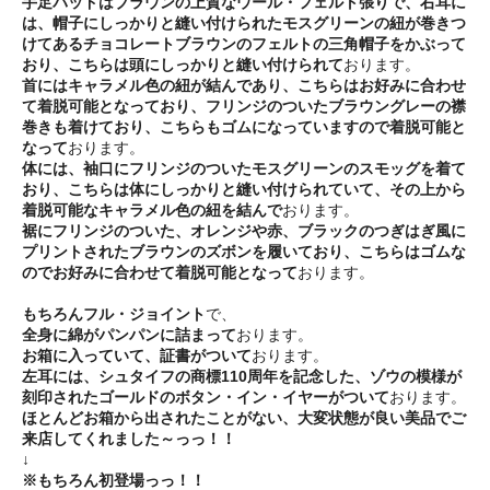
手足パッドはブラウンの上質なウール・フェルト張りで、右耳に
は、帽子にしっかりと縫い付けられたモスグリーンの紐が巻きつ
けてあるチョコレートブラウンのフェルトの三角帽子をかぶって
おり、こちらは頭にしっかりと縫い付けられて
おります。
首にはキャラメル色の紐が結んであり、こちらはお好みに合わせ
て着脱可能となっており、フリンジのついたブラウングレーの襟
巻きも着けており、こちらもゴムになっていますので着脱可能と
なって
おります。
体には、袖口にフリンジのついたモスグリーンのスモッグを着て
おり、こちらは体にしっかりと縫い付けられていて、その上から
着脱可能なキャラメル色の紐を結んで
おります。
裾にフリンジのついた、オレンジや赤、ブラックのつぎはぎ風に
プリントされたブラウンのズボンを履いており、こちらはゴムな
のでお好みに合わせて着脱可能となって
おります。
もちろんフル・ジョイント
で、
全身に綿がパンパンに詰まって
おります。
お箱に入っていて、証書がついて
おります。
左耳には、シュタイフの商標110周年を記念した、ゾウの模様が
刻印されたゴールドのボタン・イン・イヤーがついて
おります。
ほとんどお箱から出されたことがない、大変状態が良い美品でご
来店してくれました～っっ！！
↓
※もちろん初登場っっ！！