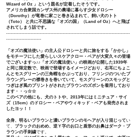
Wizard of Oz 」という題名が定着したそうです。
アメリカ合衆国カンザス州の農場に暮らす少女ドロシー
（Dorothy）が竜巻に家ごと巻き込まれて、飼い犬のトト
（Toto） と共に不思議な「オズの国」（Land of Oz）へと飛ば
されてしまう話です。
---------------------------------------------------------------------------------
-----------------------
「オズの魔法使い」の主人公ドロシーと共に旅をする「かかし」
をモチーフにした愛らしいスケアクロー・ベアが大変久々の登場
でございますっ♪♪「オズの魔法使い」の映画が公開した1939年
と同じ限定数で、映画で登場するイメージどおり、右耳にちょこ
んとモスグリーンの三角帽をかぶっており、フリンジのついたブ
ラウングレーの襟巻きを巻いていて、モスグリーンのスモッグと
つぎはぎ風のプリントがされたブラウンのズボンを着用しており
ます・・っ☆☆
このベアの他にも、犬のトトや、2013年にはミニチュア・サイ
ズ（15cm）のドロシー・ベアやウィキッド・ベアも発売されま
したヨッ！！
全身、明るいブラウンと濃いブラウンのモヘアが入り混じって
い
て、
ブラックのおめめ、逆Ｙ字のお口と盾形のお鼻はダーク・ブ
ラウンの手刺繍
です。