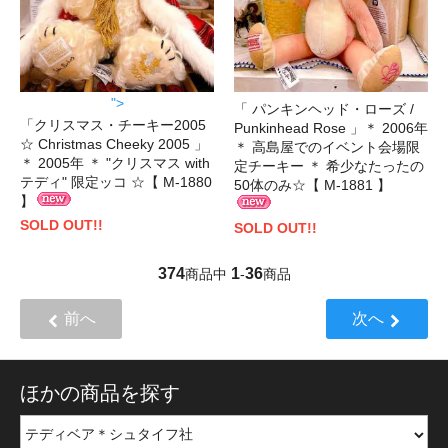
">
「 パンキンヘッド・ローズ /
「クリスマス・チーキー2005
Punkinhead Rose 」＊ 2006年
☆ Christmas Cheeky 2005 」
＊ 高島屋でのイベント会場限
＊ 2005年 ＊ "クリスマス with
定チーキー ＊ 希少なたったの
テディ" 限定ッコ ☆【 M-1880
50体のみ☆【 M-1881 】
】
SOLD OUT!!
SOLD OUT!!
374
1
36
商品中
-
商品
前へ
次へ
ほかの商品を探す