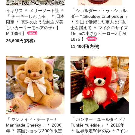
イギリス ＊ メリーソート社 ＊
「 ショルダー・トゥ・ショル
「 チーキーしんじゅ 」＊ 日本
ダー＊Shoulder to Shoulder 」
限定 ＊ 真珠のような純白が美
＊ 9.11で活躍した軍人＆消防
しいカーリーモヘアの子♪【
士を讃えて ＊ マイクロサイズ
M-1896 】
15cmの小さなヒーロー♪【 M-
1876 】
26,600円(内税)
11,400円(内税)
「 マンメイド・チーキー /
「 パンキー・ユールタイド /
Manmade Cheeky 」＊ 2000
Punkie Yuletide 」＊ 2016年
年 ＊ 英国ショップ300体限定
＊ 世界限定50体のみ ＊ 7イン