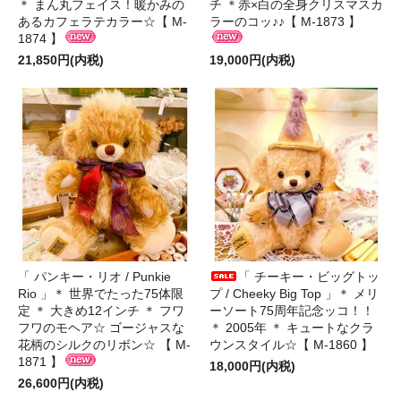
＊ まん丸フェイス！暖かみの
チ ＊赤×白の全身クリスマスカ
あるカフェラテカラー☆【 M-
ラーのコッ♪♪【 M-1873 】
1874 】
21,850円(内税)
19,000円(内税)
「 パンキー・リオ / Punkie
「 チーキー・ビッグトッ
Rio 」＊ 世界でたった75体限
プ / Cheeky Big Top 」＊ メリ
定 ＊ 大きめ12インチ ＊ フワ
ーソート75周年記念ッコ！！
フワのモヘア☆ ゴージャスな
＊ 2005年 ＊ キュートなクラ
花柄のシルクのリボン☆ 【 M-
ウンスタイル☆【 M-1860 】
1871 】
18,000円(内税)
26,600円(内税)