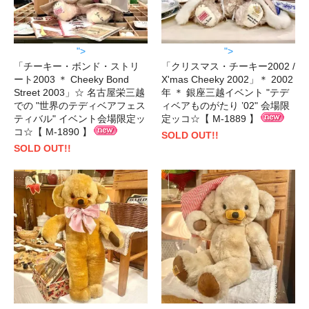
">
">
「チーキー・ボンド・ストリ
「クリスマス・チーキー2002 /
ート2003 ＊ Cheeky Bond
X'mas Cheeky 2002」＊ 2002
Street 2003」☆ 名古屋栄三越
年 ＊ 銀座三越イベント "テデ
での "世界のテディベアフェス
ィベアものがたり ’02" 会場限
ティバル" イベント会場限定ッ
定ッコ☆【 M-1889 】
コ☆【 M-1890 】
SOLD OUT!!
SOLD OUT!!