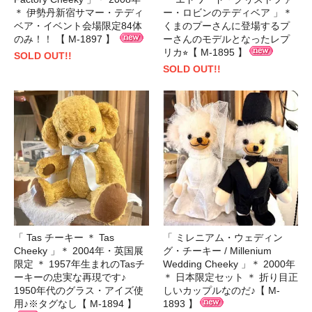
＊ 伊勢丹新宿サマー・テディ
ー・ロビンのテディベア 」＊
ベア・イベント会場限定84体
くまのプーさんに登場するプ
のみ！！ 【 M-1897 】
ーさんのモデルとなったレプ
リカ⭐︎【 M-1895 】
SOLD OUT!!
SOLD OUT!!
「 Tas チーキー ＊ Tas
「 ミレニアム・ウェディン
Cheeky 」＊ 2004年・英国展
グ・チーキー / Millenium
限定 ＊ 1957年生まれのTasチ
Wedding Cheeky 」＊ 2000年
ーキーの忠実な再現です♪
＊ 日本限定セット ＊ 折り目正
1950年代のグラス・アイズ使
しいカップルなのだ♪【 M-
用♪※タグなし【 M-1894 】
1893 】