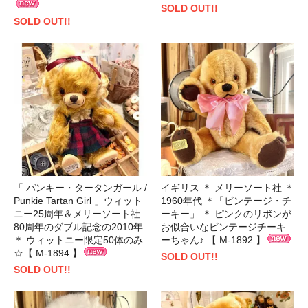
SOLD OUT!!
SOLD OUT!!
「 パンキー・タータンガール /
イギリス ＊ メリーソート社 ＊
Punkie Tartan Girl 」ウィット
1960年代 ＊「ビンテージ・チ
ニー25周年＆メリーソート社
ーキー」 ＊ ピンクのリボンが
80周年のダブル記念の2010年
お似合いなビンテージチーキ
＊ ウィットニー限定50体のみ
ーちゃん♪ 【 M-1892 】
☆【 M-1894 】
SOLD OUT!!
SOLD OUT!!