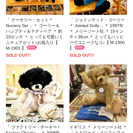
「 ナーサリー・セット＊
「 ジョインテッド・ゴーリー
Nursery Set 」＊ ゴーリー＆
＊ Jointed Golly 」＊ 1997年
ハンプティ＆テディベア ＊ 約
＊ メリーソート社 ＊ 15イン
10センチ ＊ とっても可愛いミ
チ＝38cm ＊ とってもハッピ
ニチュアセット♪お箱入り【
ーでユニークなコ♪【 M-1900
M-1901 】
】
SOLD OUT!!
SOLD OUT!!
「 ファクトリー・チーキー /
イギリス ＊ メリーソート社 ＊
Factory Cheeky 」＊ 2008年
「 エドワード・クリストファ