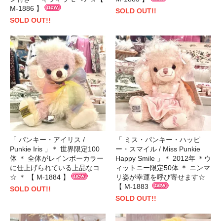
M-1886 】
SOLD OUT!!
SOLD OUT!!
「 パンキー・アイリス /
「 ミス・パンキー・ハッピ
Punkie Iris 」＊ 世界限定100
ー・スマイル / Miss Punkie
体 ＊ 全体がレインボーカラー
Happy Smile 」＊ 2012年 ＊ウ
に仕上げられている上品なコ
ィットニー限定50体 ＊ ニンマ
☆ ＊ 【 M-1884 】
リ姿が幸運を呼び寄せます☆
【 M-1883
SOLD OUT!!
SOLD OUT!!