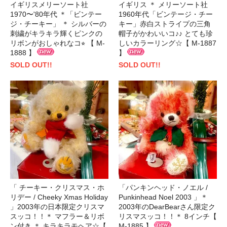
イギリスメリーソート社
イギリス ＊ メリーソート社
1970〜'80年代 ＊「ビンテー
1960年代「ビンテージ・チー
ジ・チーキー」 ＊ シルバーの
キー」赤白ストライプの三角
刺繍がキラキラ輝くピンクの
帽子がかわいいコ♪♪ とても珍
リボンがおしゃれなコ⭐︎ 【 M-
しいカラーリング☆【 M-1887
1888 】
】
SOLD OUT!!
SOLD OUT!!
「 チーキー・クリスマス・ホ
「パンキンヘッド・ノエル /
リデー / Cheeky Xmas Holiday
Punkinhead Noel 2003 」＊
」2003年の日本限定クリスマ
2003年のDearBearさん限定ク
スッコ！！＊ マフラー＆リボ
リスマスッコ！！＊ 8インチ【
ン付き ＊ キラキラモヘア☆【
M-1885 】