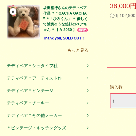
38,000
坂田裕行さんのテディベア
5
作品 ＊ ” GACHA GACHA
定価 102,90
” ＊「ひろくん」 ＊ 優しく
て誠実そうな笑顔のベアち
ゃん ＊【 A-2030 】
Thank you, SOLD OUT!!
もっと見る
テディベア＊シュタイフ社
テディベア＊アーティスト作
購入数
テディベア＊ビンテージ
テディベア＊チーキー
テディベア＊その他メーカー
＊ビンテージ・キッチングッズ