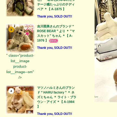
テージ感たっぷりのテディ
ベア ＊【 A-1875 】
Thank you, SOLD OUT!!
吉川照美さんのブランド ”
3
ROSE BEAR ” より ＊ "マ
スカット" ちゃん ＊【 A-
1976 】
Thank you, SOLD OUT!!
" class="product-
list__image
product-
list__image--sm"
/>
マツノハルミさんのブラン
4
ド ” HARU factory ” ＊ ネ
ズミちゃん ＊ ライト・ブラ
ウン・アイズ ＊【 A-1984
】
Thank you, SOLD OUT!!