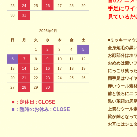
昔のアニメ
23
24
25
26
27
28
29
手足にワイ
30
31
見ているだ
2026年9月
■ミッキーマウ
日
月
火
水
木
金
土
全身短毛の黒
1
2
3
4
5
お顔部分はホ
6
7
8
9
10
11
12
おめめは濃い
13
14
15
16
17
18
19
にっこり笑っ
20
21
22
23
24
25
26
両手足はワイ
赤いウール素
27
28
29
30
前と後ろに二
黒い革紐の尻
■：定休日 : CLOSE
上質なウール
■：臨時のお休み : CLOSE
靴が錘となっ
お耳にはシュ