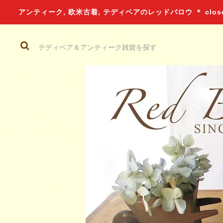
アンティーク, 欧米古着, テディベアのレッドバロウ ＊ closed