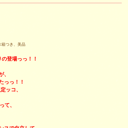
製木箱つき、美品
ぶりの登場っっ！！
が、
たっっ！！
限定ッコ、
って、