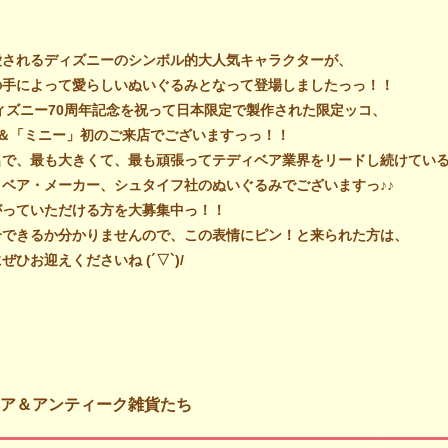
愛されるディズニーのシンボル的大人気キャラクターが、
の手によって愛らしいぬいぐるみとなって登場しましたっっ！！
ディズニー70周年記念を祝って日本限定で製作された限定ッコ、
」＆「ミニー」初のご来店でございますっっ！！
名で、最も大きくて、最も頑張ってテディベア業界をリードし続けてい
ベア・メーカー、シュタイフ社のぬいぐるみでございますっ♪♪
がっていただける方を大募集中っ！！
介できるか分かりませんので、この表情にピン！と来られた方は、
ひお迎えくださいね (´▽`)/
ア＆アンティーク雑貨たち