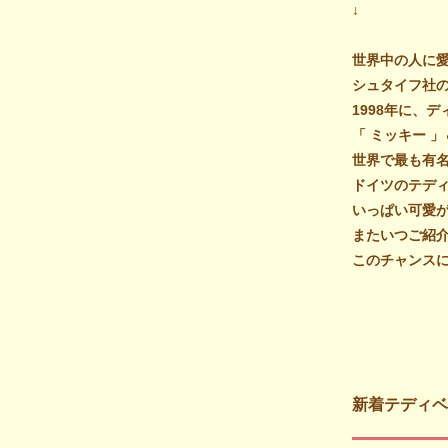
↓
世界中の人に
シュタイフ社
1998年に、
「 ミッキー 
世界で最も有
ドイツのテディ
いっぱい可愛
またいつご紹
このチャンスにぜ
新着テディベ