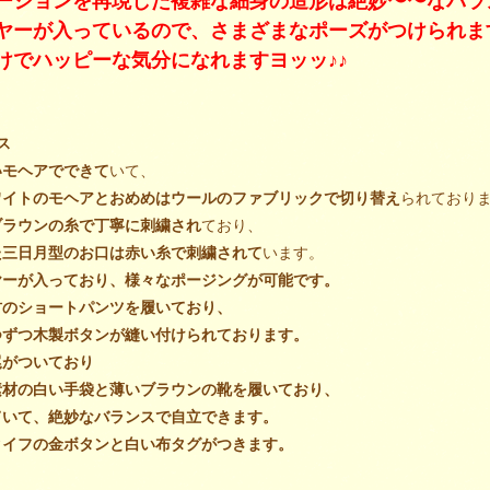
ーションを再現した複雑な細身の造形は絶妙〜〜なバラ
ヤーが入っているので、さまざまなポーズがつけられま
けでハッピーな気分になれますヨッッ♪♪
ス
いモヘアでできて
いて、
ワイトのモヘアとおめめはウールのファブリックで切り替え
られており
ブラウンの糸で丁寧に刺繍され
ており、
た三日月型のお口は赤い糸で刺繍されて
います。
ヤーが入っており、様々なポージングが可能です。
材のショートパンツを履いて
おり、
つずつ木製ボタンが縫い付けられて
おります。
尾がついて
おり
素材の白い手袋と薄いブラウンの靴を履いて
おり、
ていて、絶妙なバランスで自立できます。
タイフの金ボタンと白い布タグがつきます。