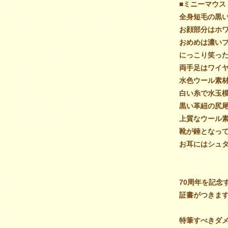
■ミニーマウス
全身短毛の黒
お顔部分はホ
おめめは濃い
にっこり笑っ
両手足はワイ
水色ウール素
白い糸で水玉
黒い革紐の尻
上質なウール
靴が錘となっ
お耳にはシュ
70周年を記念
証書がつきま
特筆すべきダ