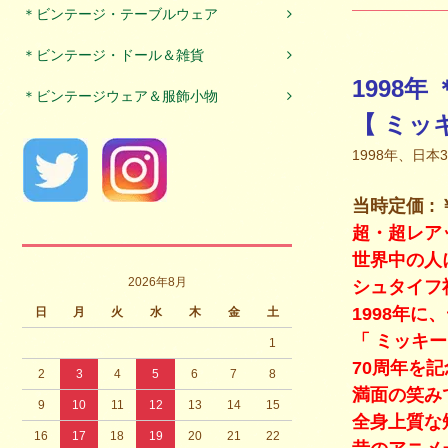
＊ビンテージ・テーブルウェア
＊ビンテージ・ドール＆雑貨
1998年
＊ビンテージウェア＆服飾小物
【 ミッ
1998年、日
当時定価 : ￥
超・超レア
世界中の人
2026年8月
シュタイフ
1998年
日
月
火
水
木
金
土
「 ミッキ
1
70周年を
2
3
4
5
6
7
8
満面の笑み
9
10
11
12
13
14
15
全身上質な
16
17
18
19
20
21
22