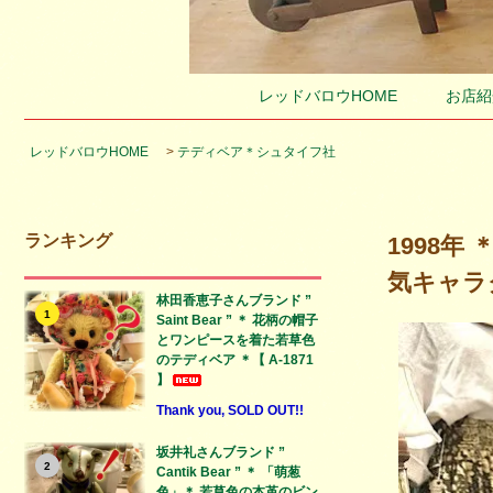
レッドバロウHOME
お店紹
レッドバロウHOME
>
テディベア＊シュタイフ社
ランキング
1998年
気キャラク
林田香恵子さんブランド ”
1
Saint Bear ” ＊ 花柄の帽子
とワンピースを着た若草色
のテディベア ＊【 A-1871
】
Thank you, SOLD OUT!!
坂井礼さんブランド ”
2
Cantik Bear ” ＊ 「萌葱
色」＊ 若草色の本革のビン