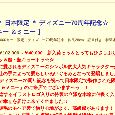
 ＊ 日本限定 ＊ ディズニー70周年記念☆
キー ＆ミニー 】
本3000セット限定、ディズニー70周年記念、体長28cm、証書付き、特
102.900→
￥40.000 新入荷っっ＆とってもひさし
ッ＆超・超キュートッ☆☆
に愛されるディズニーのシンボル的大人気キャラクター
社の手によって愛らしいぬいぐるみとなって登場しまし
に、ディズニー70周年記念を祝って日本限定で製作された
ー ＆ミニー」のご来店でございますっっ！！
記念するイラストロゴ入りの特製の立派な木箱に仲良く入
で幸せを届けに来てくれました♪♪
短毛のモヘア製で触り心地がよく、高級感があります！