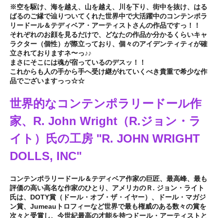
※空を駆け、海を越え、山を越え、川を下り、街中を抜け、はる
ばるのご縁で辿りついてくれた世界中で大活躍中のコンテンポラ
リードール＆テディベア・アーティストさんの作品ですっ！！
それぞれのお顔を見るだけで、どなたの作品か分かるくらいキャ
ラクター（個性）が際立っており、個々のアイデンティティが確
立されておりますネ〜っ♪♪
まさにそこには魂が宿っているのデスッ！！
これからも人の手から手へ受け継がれていくべき貴重で希少な作
品でございますっっ☆☆
世界的なコンテンポラリードール作
家、R. John Wright（R.ジョン・ラ
イト）氏の工房 "R. JOHN WRIGHT
DOLLS, INC"
コンテンポラリードール＆テディベア作家の巨匠、最高峰、最も
評価の高い高名な作家のひとり、アメリカのＲ. ジョン・ライト
氏は、DOTY賞（ドール・オブ・ザ・イヤー）、ドール・マガジ
ン賞、Jumeauトロフィーなど世界で最も権威のある数々の賞を
次々と受賞し、今世紀最高の才能を持つドール・アーティストと