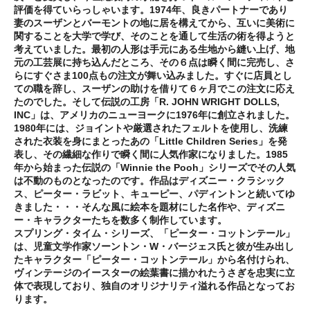
評価を得ていらっしゃいます。1974年、良きパートナーであり
妻のスーザンとバーモントの地に居を構えてから、互いに美術に
関することを大学で学び、そのことを通して生活の術を得ようと
考えていました。最初の人形は手元にある生地から縫い上げ、地
元の工芸展に持ち込んだところ、その６点は瞬く間に完売し、さ
らにすぐさま100点もの注文が舞い込みました。すぐに店員とし
ての職を辞し、スーザンの助けを借りて６ヶ月でこの注文に応え
たのでした。そして伝説の工房「R. JOHN WRIGHT DOLLS,
INC」は、アメリカのニューヨークに1976年に創立されました。
1980年には、ジョイントや厳選されたフェルトを使用し、洗練
された衣装を身にまとったあの「Little Children Series」を発
表し、その繊細な作りで瞬く間に人気作家になりました。1985
年から始まった伝説の「Winnie the Pooh」シリーズでその人気
は不動のものとなったのです。作品はディズニー・クラシック
ス、ピーター・ラビット、キューピー、パディントンと続いてゆ
きました・・・そんな風に絵本を題材にした名作や、ディズニ
ー・キャラクターたちを数多く制作しています。
スプリング・タイム・シリーズ、「ピーター・コットンテール」
は、児童文学作家ソーントン・W・バージェス氏と彼が生み出し
たキャラクター「ピーター・コットンテール」から名付けられ、
ヴィンテージのイースターの絵葉書に描かれたうさぎを忠実に立
体で表現しており、独自のオリジナリティ溢れる作品となってお
ります。