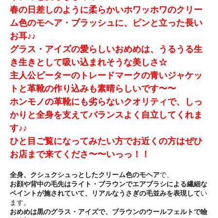
春の日差しのように柔らかいホワッホワのクリー
ム色のモヘア・プラッシュに、ピンと立った長い
お耳♪♪
グラス・アイズの愛らしいおめめは、うるうる生
き生きとして吸い込まれそうな美しさ☆
主人公ピーターのトレードマークの青いジャケッ
トと革靴の作り込みも素晴らしいです〜〜
ホンモノの革靴にも劣らないクオリティで、しっ
かりと全身を支えてバランスよく自立してくれま
す♪♪
ひと目ご覧になってみたい方でお近くの方はぜひ
お店まで来てくださ〜〜いっっ！！
全身、クシュクシュっとしたクリーム色のモヘア
で、
お顔や背中の毛先はライト・ブラウンでエアブラシによる繊細な
ペイントが施されていて、リアルなうさぎの毛並みを表現して
い
ます。
おめめは黒のグラス・アイズで、ブラウンのウールフェルトで瞼