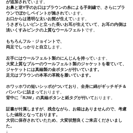
が追加されて
います。
お鼻と逆Y字のお口はブラウンの糸による手刺繍で、さらにブラ
ウンでぼかしペイントが施されて
います。
お口からは透明な太いお髭が生えて
います。
うさぎらしいピンと立った長いお耳が生えていて、お耳の内側は
淡いくすみピンクの上質なウールフェルト
です。
もちろんフル・ジョイントで、
両足でしっかりと自立し
ます。
左手にはウールフェルト製のにんじんを持って
います。
大変上質なブルーのウールフェルト製のジャケットを着ていて、
ジャケットには真鍮製の金ボタンが付いています。
足元はブラウンの本革の革靴を履いています。
ホワッホワの短いシッポがついており、全身に綿がギッチギチ＆
パンパンに詰まって
おります。
背中に「RJW」の真鍮ボタンと紙タグが付いて
おります。
証書が付属しますが、残念ながら、お箱はありませんので、考慮
した値段となっております。
大切に保存されていたため、大変状態良くご来店くださいまし
た。
↓