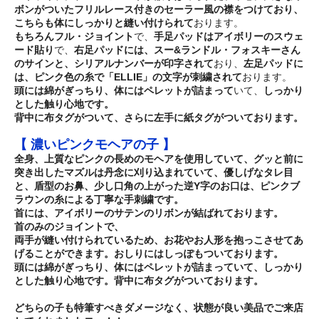
ボンがついたフリルレース付きのセーラー風の襟をつけており、
こちらも体にしっかりと縫い付けられて
おります。
もちろんフル・ジョイント
で、
手足パッドはアイボリーのスウェ
ード貼り
で、
右足パッドには、スー&ランドル・フォスキーさん
のサインと、シリアルナンバーが印字されて
おり、
左足パッドに
は、ピンク色の糸で「ELLIE」の文字が刺繍されて
おります。
頭には綿がぎっちり、体にはペレットが詰まって
いて、
しっかり
とした触り心地
です。
背中に布タグ
がついて、
さらに左手に紙タグがついて
おります。
【 濃いピンクモヘアの子 】
全身、上質なピンクの長めのモヘア
を使用していて、
グッと前に
突き出したマズルは丹念に刈り込まれて
いて、
優しげなタレ目
と、盾型のお鼻、少し口角の上がった逆Y字のお口は、ピンクブ
ラウンの糸による丁寧な手刺繍
です。
首には、アイボリーのサテンのリボンが結ばれて
おります。
首のみのジョイント
で、
両手が縫い付けられているため、お花やお人形を抱っこさせてあ
げることが
できます。
おしりにはしっぽもついて
おります。
頭には綿がぎっちり、体にはペレットが詰まって
いて、
しっかり
とした触り心地
です。
背中に布タグ
がついております。
どちらの子も特筆すべきダメージなく、状態が良い美品でご来店