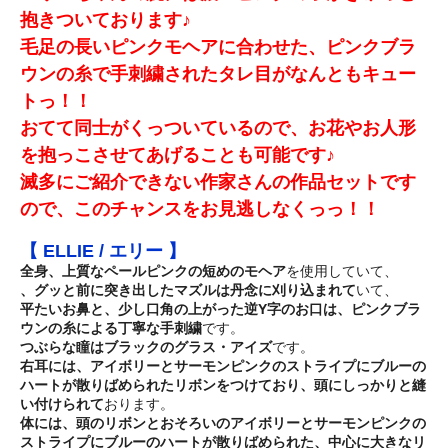
抱きついております♪
毛足の長いピンクモヘアに合わせた、ピンクブラ
ウンの糸で手刺繍されたタレ目がなんともキュー
トっ！！
おてて同士がくっついているので、お花やお人形
を抱っこさせてあげることも可能です♪
滅多にご紹介できない作家さんの作品セットです
ので、このチャンスをお見逃しなくっっ！！
【 ELLIE / エリー 】
全身、上質なペールピンクの短めのモヘア
を使用していて、
、グッと前に突き出したマズルは丹念に刈り込まれて
いて、
平たいお鼻と、少し口角の上がった逆Y字のお口は、ピンクブラ
ウンの糸による丁寧な手刺繍
です。
つぶらな瞳はブラックのグラス・アイズ
です。
右耳には、アイボリーとサーモンピンクのストライプにブルーの
ハートが散りばめられたリボンをつけており、頭にしっかりと縫
い付けられて
おります。
体には、頭のリボンとおそろいのアイボリーとサーモンピンクの
ストライプにブルーのハートが散りばめられた、中心に大きなリ