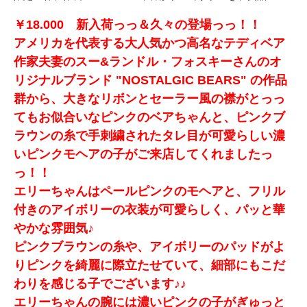
￥18.000 新入荷っっ＆久々の登場っっ！！
アメリカを代表する大人気かつ高名なテディベア
作家夫妻のスー&ランドル・フォスキーさんのオ
リジナルブランド "NOSTALGIC BEARS" の作品
群から、大きなリボンとセーラー風の襟がとっっ
てもお似合いなピンクのベアちゃんと、ピンクブ
ラウンの糸で手刺繍されたタレ目が可愛らしい濃
いピンクモヘアの子がご来店してくれましたっ
っ！！
エリーちゃんはペールピンクのモヘアと、フリル
付きのアイボリーの衣装が可愛らしく、パッと華
やかな雰囲気♪
ピンクブラウンの糸や、アイボリーのパッドがよ
りピンクを綺麗に際立たせていて、細部にもこだ
わりを感じる子でございます♪♪
エリーちゃんの腕には濃いピンクの子がぎゅっと