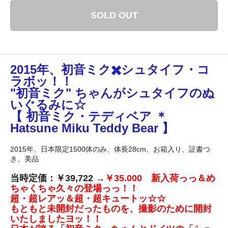
SOLD OUT
2015年、初音ミク✖️シュタイフ・コ
ラボッ！！
"初音ミク" ちゃんがシュタイフのぬ
いぐるみに☆
【 初音ミク・テディベア ＊
Hatsune Miku Teddy Bear 】
2015年、日本限定1500体のみ、体長28cm、お箱入り、証書つ
き、美品
当時定価：￥39,722 →
￥35.000 新入荷っっ＆め
ちゃくちゃ久々の登場っっ！！
超・超レアッ＆超・超キュートッ☆☆
もともと未開封だったものを、撮影のために開封
いたしましたヨッ！！