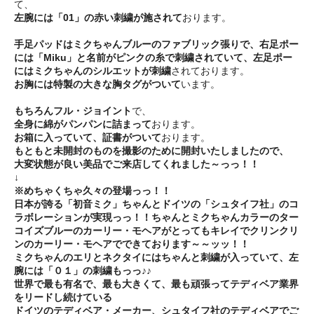
て、
左腕には「01」の赤い刺繍が施されて
おります。
手足パッドはミクちゃんブルーのファブリック張りで、右足ポー
には「Miku」と名前がピンクの糸で刺繍されていて、左足ポー
にはミクちゃんのシルエットが刺繍
されております。
お胸には特製の大きな胸タグがついて
います。
もちろんフル・ジョイント
で、
全身に綿がパンパンに詰まって
おります。
お箱に入っていて、証書がついて
おります。
もともと未開封のものを撮影のために開封いたしましたので、
大変状態が良い美品でご来店してくれました～っっ！！
↓
※めちゃくちゃ久々の登場っっ！！
日本が誇る「初音ミク」ちゃんとドイツの「シュタイフ社」のコ
ラボレーションが実現っっ！！ちゃんとミクちゃんカラーのター
コイズブルーのカーリー・モヘアがとってもキレイでクリンクリ
ンのカーリー・モヘアでできております～～ッッ！！
ミクちゃんのエリとネクタイにはちゃんと刺繍が入っていて、左
腕には「０１」の刺繍もっっ♪♪
世界で最も有名で、最も大きくて、最も頑張ってテディベア業界
をリードし続けている
ドイツのテディベア・メーカー、シュタイフ社のテディベアでご