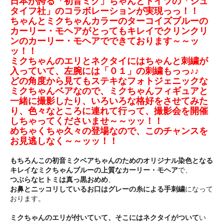
日本が誇る「初音ミク」ちゃんとドイツの「シュ
タイフ社」のコラボレーションが実現っっ！！
ちゃんとミクちゃんカラーのターコイズブルーの
カーリー・モヘアがとってもキレイでクリンクリ
ンのカーリー・モヘアでできております～～ッ
ッ！！
ミクちゃんのエリとネクタイにはちゃんと刺繍が
入っていて、左腕には「０１」の刺繍もっっ♪♪
どの角度から見てもステキなフォトジェニックな
ミクちゃんベアなので、ミクちゃんフィギュアと
一緒に撮影したり、いろいろな格好をさせてみた
り、色々なところに連れて行って、撮影会を開催
しちゃってくださいませ～～ッッ！！
めちゃくちゃ久々の登場なので、このチャンスを
お見逃しなく～～ッッ！！
もちろんこの初音ミクベアちゃんのためのオリジナル染色となる
キレイなミクちゃんブルーの上質なカーリー・モヘア
で、
つぶらなヒトミは真っ黒おめめ
、
お鼻とニッコリしているお口はグレーの糸による手刺繍
になって
おります。
ミクちゃんのエリが付いていて、そこにはネクタイがついて
い