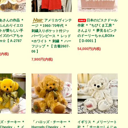
あさんの作品 ＊
アメリカヴィンテ
日本のビスクドール
ふんわりイエロ
作家 ＊ ”ちびくま工房 ”
ージ ＊1960-'70年代 ＊
トが愛らしい手
さんより ＊ 夢見るピンク
刺繍入りポケット付ジッ
イズのベアちゃ
のドーリーちゃんBOX⭐︎
パーワンピース ＊ レッド
m☆【 A-2787
【 D-0001 】
×ホワイト ＊ 刺繍 ＊ ハー
フジップ ＊【 古着2607-
54,000円(内税)
06 】
円(内税)
7,900円(内税)
ッズ・チーキー ＊
「 ハロッズ・チーキー ＊
イギリス ＊ メリーソート
 Cheeky 」＊ イ
Harrods Cheeky 」＊
社 ＊「 チーキーしんじゅ