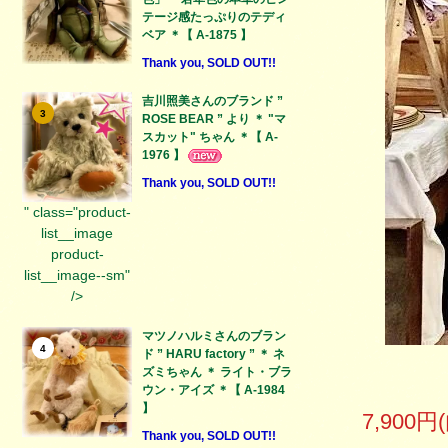
テージ感たっぷりのテディ
ベア ＊【 A-1875 】
Thank you, SOLD OUT!!
吉川照美さんのブランド ”
3
ROSE BEAR ” より ＊ "マ
スカット" ちゃん ＊【 A-
1976 】
Thank you, SOLD OUT!!
" class="product-
list__image
product-
list__image--sm"
/>
マツノハルミさんのブラン
4
ド ” HARU factory ” ＊ ネ
ズミちゃん ＊ ライト・ブラ
ウン・アイズ ＊【 A-1984
】
7,900円
Thank you, SOLD OUT!!