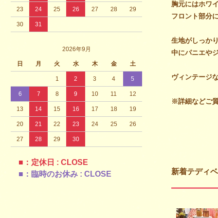
胸元にはホワ
23
24
25
26
27
28
29
フロント部分
30
31
生地がしっか
2026年9月
中にパニエや
日
月
火
水
木
金
土
ヴィンテージ
1
2
3
4
5
6
7
8
9
10
11
12
※詳細などご
13
14
15
16
17
18
19
20
21
22
23
24
25
26
27
28
29
30
■：定休日 : CLOSE
新着テディベ
■：臨時のお休み : CLOSE