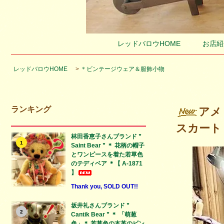
レッドバロウHOME
お店紹
レッドバロウHOME
>
＊ビンテージウェア＆服飾小物
ランキング
アメ
スカート 
林田香恵子さんブランド ”
1
Saint Bear ” ＊ 花柄の帽子
とワンピースを着た若草色
のテディベア ＊【 A-1871
】
Thank you, SOLD OUT!!
坂井礼さんブランド ”
2
Cantik Bear ” ＊ 「萌葱
色」＊ 若草色の本革のビン