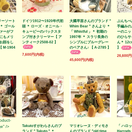
リーソート
ドイツ1912〜1920年代初
大國早苗さんのブランド ”
ぶんちべ
 ＊ ゴール
頭 ＊ ローズ・オニール・
Whim Bear ” さんより ＊
手編みの
ァーがフ
キューピーのバックスタ
「 Whistful 」＊ 初期の
ーのニッ
にもメリ
ンプ付きクリーマー【 ア
1997年 ＊ スラリ長身の
のひらサ
お顔をし
ンティーク2508-02 】
シンプルにブルーグレー
ん＊ 12c
 M-1904
のベアさん♪ 【 A-2785 】
】
7,600円(内税)
26,600
45,600円(内税)
roduct-
Takutoすがわらさんのブ
マリオレーヌ・ディモさ
「 ハロ
e" />
ランド ” Takuto ” ＊
んのブランド ”old time
Harrods