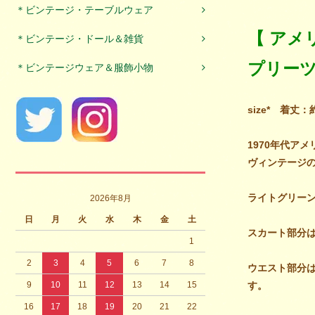
＊ビンテージ・テーブルウェア
【 アメ
＊ビンテージ・ドール＆雑貨
プリーツ
＊ビンテージウェア＆服飾小物
size* 着丈
1970年代アメ
ヴィンテージ
ライトグリー
2026年8月
日
月
火
水
木
金
土
スカート部分
1
2
3
4
5
6
7
8
ウエスト部分
9
10
11
12
13
14
15
す。
16
17
18
19
20
21
22