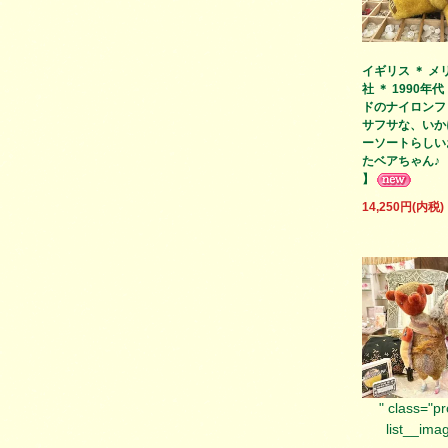
イギリス ＊ メ
社 ＊ 1990年代
ドのナイロンフ
サフサな、いか
ーソートらしい
たベアちゃん♪ 【
】
14,250円(内税)
" class="p
list__imag