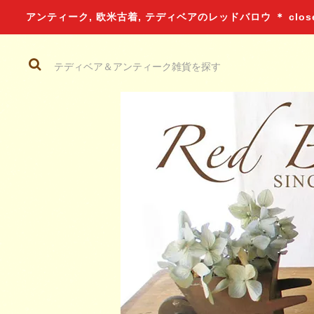
アンティーク, 欧米古着, テディベアのレッドバロウ ＊ closed