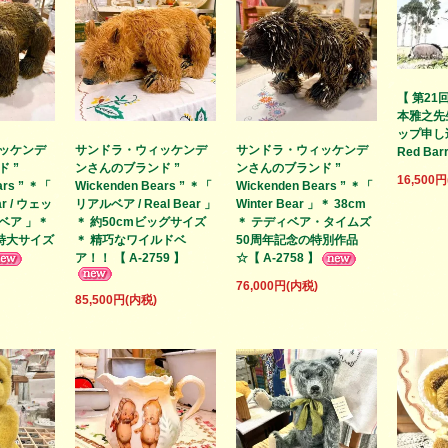
【 第21回
本雅之先
ップ申し込
ッケンデ
サンドラ・ウィッケンデ
サンドラ・ウィッケンデ
Red Bar
 ”
ンさんのブランド ”
ンさんのブランド ”
16,500
ars ” ＊「
Wickenden Bears ” ＊「
Wickenden Bears ” ＊「
ar / ウェッ
リアルベア / Real Bear 」
Winter Bear 」＊ 38cm
ベア 」＊
＊ 約50cmビッグサイズ
＊ テディベア・タイムズ
m特大サイズ
＊ 精巧なワイルドベ
50周年記念の特別作品
ア！！ 【 A-2759 】
☆【 A-2758 】
76,000円(内税)
85,500円(内税)