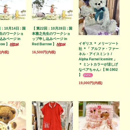
：10月14日 : 国
【 第22回：10月28日 : 国
生のワークショ
本雅之先生のワークショ
みページ in
ップ申し込みページ in
イギリス ＊ メリーソート
row 】
Red Barrow 】
社 ＊「 アルファ・ファー
円(内税)
16,500円(内税)
ネル・アイスミント /
Alpha Farnel Icemint 」
＊ ミントカラーが涼しげ
なベアちゃん♪【 M-1902
】
19,000円(内税)