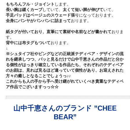
もちろんフル・ジョイント
します。
長い腕は緩くカーブ
していて、
太くて短い脚が伸びて
いて、
手足パッドはベージュのスウェード張り
になっております。
全身にパンヤがパンパンに詰まって
おります。
紙タグが付いており、直筆にて素材や名前などが書かれて
おりま
す。
背中には布タグもついて
おります。
↓
※シュタイフ社やビングなどの正統派テディベア・デザインの流
れを継承しつつ、パッと見るだけで山中千恵さんの作品だと分か
る個性がはっきり確立している作品たち、それぞれのテディベア
のお顔は、見れば見るほど違っていて個性があり、お迎えされた
方々の癒しとなることでしょうっ♪♪
これからも人の手から手へ受け継がれていくべき貴重なテディベ
ア作品でございますっっ☆☆
:::::::::::::::::::::::::::::::::::::::::::::::::::::::::::::::::::::::::::::::::::::::::::::::::::::::::::
山中千恵さんのブランド ”CHEE
BEAR”