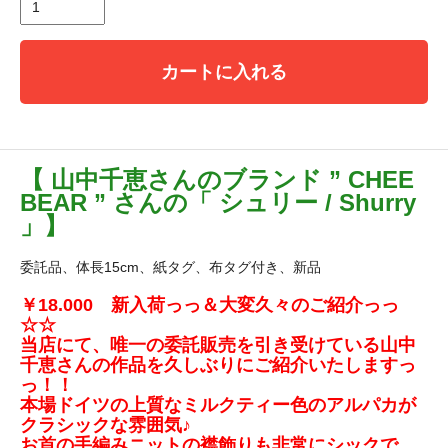
カートに入れる
【 山中千恵さんのブランド ” CHEE
BEAR ” さんの「 シュリー / Shurry
」】
委託品、体長15cm、紙タグ、布タグ付き、新品
￥18.000 新入荷っっ＆大変久々のご紹介っっ
☆☆
当店にて、唯一の委託販売を引き受けている山中
千恵さんの作品を久しぶりにご紹介いたしますっ
っ！！
本場ドイツの上質なミルクティー色のアルパカが
クラシックな雰囲気♪
お首の手編みニットの襟飾りも非常にシックで、