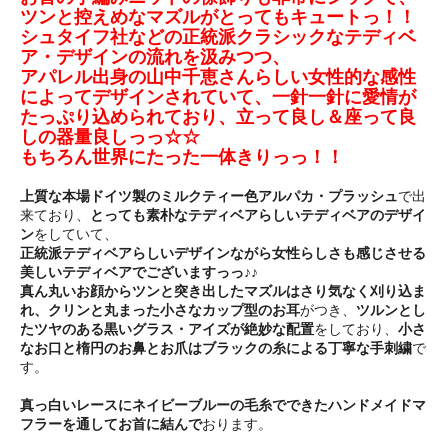
ツンと控えめなマズルがとってもキュートっ！！
シュタイフ社などの正統派クラシックなテディベ
ア・デザインの流れを汲みつつ、
アパレル出身の山中千恵さんらしい女性的な感性
によってデザインされていて、一針一針に愛情が
たっぷり込められており、立って良し＆座って良
しの器量良しっっ☆☆
もちろん世界にたった一体きりっっ！！
上質な本場ドイツ製のミルクティー色アルパカ・プラッシュ
で出
来ており、
とっても素朴なテディベアらしいテディベアのデザイ
ン
をしていて、
正統派テディベアらしいデザインながら女性らしさも感じさせる
美しいテディベアでございますっっ♪♪
真ん丸いお顔からツンと突き出したマズルはさり気なく刈り込ま
れ、クリンと丸まった小さなカップ型のお耳
がつき、
ツルンとし
たツヤのある黒いグラス・アイズが絶妙な配置
をしており、
小さ
なお口と楕円のお鼻とお爪はブラックの糸による丁寧な手刺繍
で
す。
真っ白いレースにネイビーブルーの毛糸でできたハンドメイドマ
フラーを通してお首に結んで
おります。