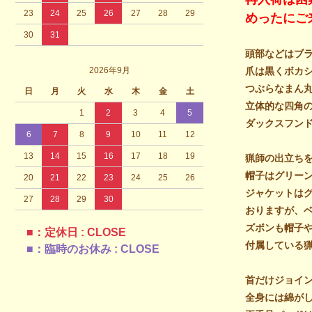
23
24
25
26
27
28
29
めったにご
30
31
頭部などはブ
2026年9月
爪は黒くボカ
つぶらなまん
日
月
火
水
木
金
土
立体的な四角
1
2
3
4
5
ダックスフン
6
7
8
9
10
11
12
13
14
15
16
17
18
19
猟師の出立ち
帽子はグリー
20
21
22
23
24
25
26
ジャケットは
27
28
29
30
おりますが、
ズボンも帽子
■：定休日 : CLOSE
付属している
■：臨時のお休み : CLOSE
首だけジョイ
全身には綿が