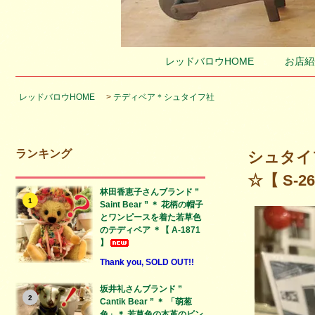
レッドバロウHOME
お店紹
レッドバロウHOME
>
テディベア＊シュタイフ社
ランキング
シュタイフ
☆【 S-26
林田香恵子さんブランド ”
1
Saint Bear ” ＊ 花柄の帽子
とワンピースを着た若草色
のテディベア ＊【 A-1871
】
Thank you, SOLD OUT!!
坂井礼さんブランド ”
2
Cantik Bear ” ＊ 「萌葱
色」＊ 若草色の本革のビン