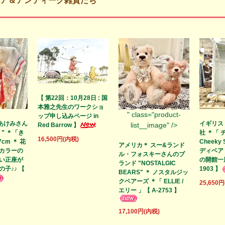
ア＆アンティーク雑貨たち
【 第22回：10月28日 : 国
本雅之先生のワークショ
" class="product-
ップ申し込みページ in
あけみさん
イギリス
list__image" />
Red Barrow 】
S ” ＊「き
社 ＊「 
16,500円(内税)
cm ＊ 花
Cheeky
アメリカ＊ スー&ランド
カラーの
ディベア
ル・フォスキーさんのブ
い正座が
の開館一周
ランド "NOSTALGIC
子♪♪ 【
1903 】
BEARS" ＊ ノスタルジッ
クベアーズ ＊「 ELLIE /
25,650
エリー 」【 A-2753 】
17,100円(内税)