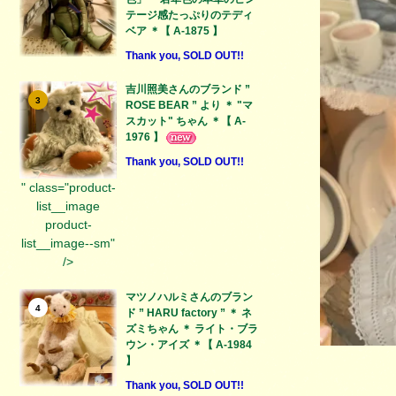
テージ感たっぷりのテディ
ベア ＊【 A-1875 】
Thank you, SOLD OUT!!
吉川照美さんのブランド ”
3
ROSE BEAR ” より ＊ "マ
スカット" ちゃん ＊【 A-
1976 】
Thank you, SOLD OUT!!
" class="product-
list__image
product-
list__image--sm"
/>
マツノハルミさんのブラン
4
ド ” HARU factory ” ＊ ネ
ズミちゃん ＊ ライト・ブラ
ウン・アイズ ＊【 A-1984
】
Thank you, SOLD OUT!!