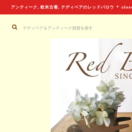
アンティーク, 欧米古着, テディベアのレッドバロウ ＊ closed