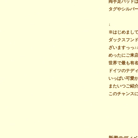
両手足パッド
タグやシルバ
↓
※はじめまし
ダックスフン
ざいますっっ♪
めったにご来
世界で最も有
ドイツのテディ
いっぱい可愛
またいつご紹
このチャンスにぜ