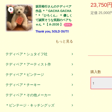
23,750
坂田裕行さんのテディベア
5
作品 ＊ ” GACHA GACHA
定価 25,000
” ＊「ひろくん」 ＊ 優しく
て誠実そうな笑顔のベアち
ゃん ＊【 A-2030 】
Thank you, SOLD OUT!!
もっと見る
テディベア＊シュタイフ社
テディベア＊アーティスト作
購入数
テディベア＊ビンテージ
テディベア＊チーキー
テディベア＊その他メーカー
＊ビンテージ・キッチングッズ