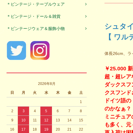
＊ビンテージ・テーブルウェア
＊ビンテージ・ドール＆雑貨
シュタイ
＊ビンテージウェア＆服飾小物
【 ワルデ
体長26cm、
￥25.00
超・超レア
2026年8月
ダックスフ
クスフンド
日
月
火
水
木
金
土
ドイツ語の
1
のかなぁ？
2
3
4
5
6
7
8
ミニチュア
9
10
11
12
13
14
15
も多く、元
16
17
18
19
20
21
22
再入荷は困