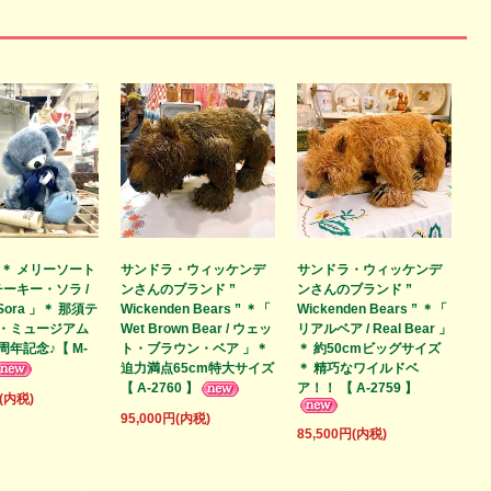
 ＊ メリーソート
サンドラ・ウィッケンデ
サンドラ・ウィッケンデ
チーキー・ソラ /
ンさんのブランド ”
ンさんのブランド ”
 Sora 」＊ 那須テ
Wickenden Bears ” ＊「
Wickenden Bears ” ＊「
・ミュージアム
Wet Brown Bear / ウェッ
リアルベア / Real Bear 」
年記念♪【 M-
ト・ブラウン・ベア 」＊
＊ 約50cmビッグサイズ
迫力満点65cm特大サイズ
＊ 精巧なワイルドベ
【 A-2760 】
ア！！ 【 A-2759 】
円(内税)
95,000円(内税)
85,500円(内税)