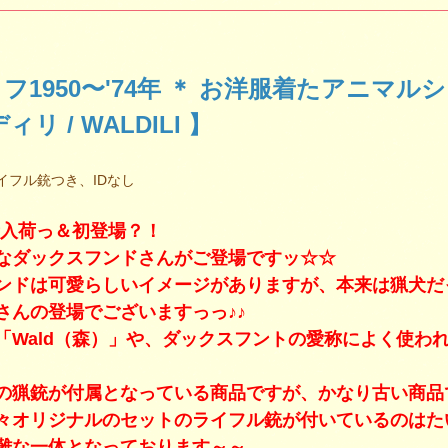
フ1950〜'74年 ＊ お洋服着たアニマル
ィリ / WALDILI 】
ライフル銃つき、IDなし
0 新入荷っ＆初登場？！
なダックスフンドさんがご登場ですッ☆☆
ンドは可愛らしいイメージがありますが、本来は猟犬だ
さんの登場でございますっっ♪♪
「Wald（森）」や、ダックスフントの愛称によく使われ
の猟銃が付属となっている商品ですが、かなり古い商品
々オリジナルのセットのライフル銃が付いているのはた
難な一体となっております～～