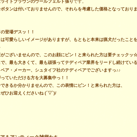
はライトブラウンのウールフェルト張り
です。
ーボタンは付いておりませんので、それらを考慮した価格となっており
ての登場デスッ！！
ドは可愛らしいイメージがありますが、もともと本来は猟犬だったこと
♪
店がございませんので、このお顔にピン！と来られた方は要チェックッ
名で、最も大きくて、最も頑張ってテディベア業界をリードし続けてい
ベア・メーカー、シュタイフ社のテディベアでございますっ♪♪
がっていただける方を大募集中っ！！
介できるか分かりませんので、この表情にピン！と来られた方は、
ひお迎えくださいね (´▽`)/