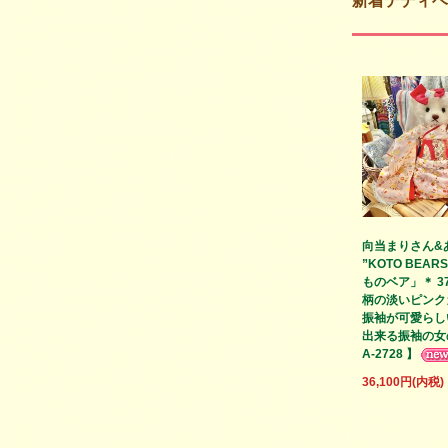
新着テディベ
向当まりさん&
”KOTO BEAR
ものベア」＊ 37
柄の淡いピンク
振袖が可愛らし
出来る振袖の女の
A-2728 】
36,100円(内税)