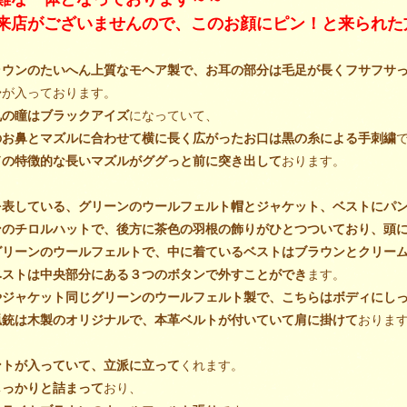
来店がございませんので、このお顔にピン！と来られた
ラウンのたいへん上質なモヘア製で、お耳の部分は毛足が長くフサフサ
シ
が入っております。
丸の瞳はブラックアイズ
になっていて、
のお鼻とマズルに合わせて横に長く広がったお口は黒の糸による手刺繍
ドの特徴的な長いマズルがググっと前に突き出して
おります。
を表している、グリーンのウールフェルト帽とジャケット、ベストにパ
ンのチロルハットで、後方に茶色の羽根の飾りがひとつついており、頭
グリーンのウールフェルトで、中に着ているベストはブラウンとクリー
ベストは中央部分にある３つのボタンで外すことができ
ます。
やジャケット同じグリーンのウールフェルト製で、こちらはボディにし
猟銃は木製のオリジナルで、本革ベルトが付いていて肩に掛けて
おりま
ントが入っていて、立派に立って
くれます。
しっかりと詰まって
おり、