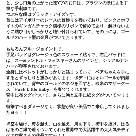
と、少し口角の上がった逆Y字のお口は、ブラウンの糸による丁
寧な手刺繍
です。
つぶらな瞳はブラック・アイズ
です。
首にはアイボリーのレースの首飾りを巻いており、ピンクとホワ
イトのギンガムチェック模様のリボンで留めてあり、解けないよ
うに結び目がしっかりと縫い付けられていて、その上には、ゴー
ルドのハート型の金具がついて
おります。
もちろんフル・ジョイント
で、
手足パッドはグレージュ色のスウェード貼り
で、
右足パッドに
は、スー&ランドル・フォスキーさんのサインと、シリアルナン
バーが印字されて
おります。
全身にはペレットがしっかりと詰まって
いて、
ベアちゃんを手に
するとずっしりと重み
があります。
ボディにはオルゴールが内蔵
されていて、背中のゴールドのネジを回すと、欧米のマザーグー
ス「Hush Little Baby」を奏でて
くれます。
背中に布タグ
がついて、
さらに胸と左手に紙タグがついて
おりま
す。
特筆すべきダメージなく、状態が良い美品でご来店してくれまし
たヨッ！！
↓
※空を駆け、海を越え、山を越え、川を下り、街中を抜け、はる
ばるのご縁で辿りついてくれた世界中で大活躍中の大人気テディ
ベア作家さんの作品ですっ！！