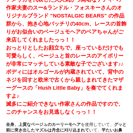
作家夫妻のスー&ランドル・フォスキーさんのオ
リジナルブランド "NOSTALGIC BEARS" の作品
群から、抱き心地バッチリの40cm、レースの首飾
りがお似合いのベージュモヘアのベアちゃんがご
来店してくれましたっっ！！
おっとりとしたお顔立ちで、座っているだけでも
可愛らしく、ベージュと首のレースのアイボリー
が非常にマッチしている素敵な子でございます♪♪
ボディにはオルゴールが内蔵されていて、背中の
ネジを回すと欧米で古くから親しまれてきたマザ
ーグースの「Hush Little Baby」を奏でてくれま
すよ♪
滅多にご紹介できない作家さんの作品ですので、
このチャンスをお見逃しなくっっ！！
全身、上質なベージュのカーリーモヘア
を使用していて、
グッと
前に突き出したマズルは丹念に刈り込まれて
いて、
平たいお鼻