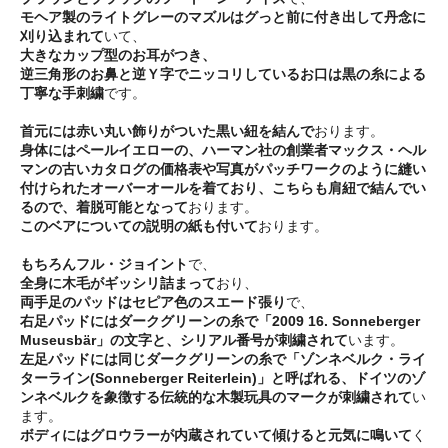
モヘア製のライトグレーのマズルはグっと前に付き出して丹念に
刈り込まれて
いて、
大きなカップ型のお耳がつき、
逆三角形のお鼻と逆Ｙ字でニッコリしているお口は黒の糸による
丁寧な手刺繍
です。
首元には赤い丸い飾りがついた黒い紐を結んで
おります。
身体にはペールイエローの、ハーマン社の創業者マックス・ヘル
マンの古いカタログの価格表や写真がパッチワークのように縫い
付けられたオーバーオールを着ており、こちらも肩紐で結んでい
るので、着脱可能となって
おります。
このベアについての説明の紙も付いて
おります。
もちろんフル・ジョイント
で、
全身に木毛がギッシリ詰まって
おり、
両手足のパッドはセピア色のスエード張り
で、
右足パッドにはダークグリーンの糸で「2009 16. Sonneberger
Museusbär」の文字と、シリアル番号が刺繍されて
います。
左足パッドには同じダークグリーンの糸で「ゾンネベルク・ライ
ターライン(Sonneberger Reiterlein)」と呼ばれる、ドイツのゾ
ンネベルクを象徴する伝統的な木製玩具のマークが刺繍されて
い
ます。
ボディにはグロウラーが内蔵されていて傾けると元気に鳴いて
く