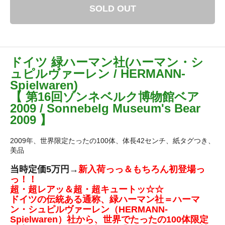
SOLD OUT
ドイツ 緑ハーマン社(ハーマン・シ
ュピルヴァーレン / HERMANN-
Spielwaren)
【 第16回ゾンネベルク博物館ベア
2009 / Sonnebelg Museum's Bear
2009 】
2009年、世界限定たったの100体、体長42センチ、紙タグつき、
美品
当時定価5万円→
新入荷っっ＆もちろん初登場っ
っ！！
超・超レアッ＆超・超キュートッ☆☆
ドイツの伝統ある通称、緑ハーマン社＝ハーマ
ン・シュピルヴァーレン（HERMANN-
Spielwaren）社から、世界でたったの100体限定