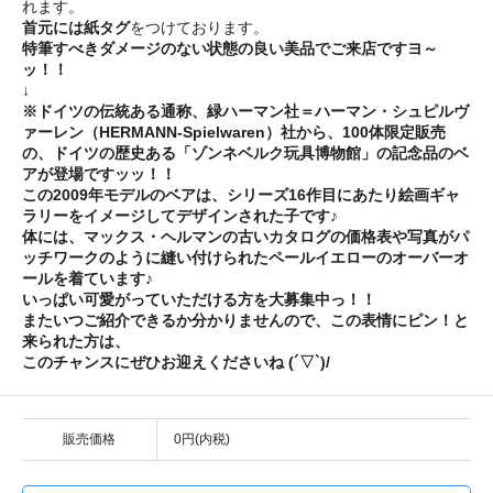
れます。
首元には紙タグ
をつけております。
特筆すべきダメージのない状態の良い美品でご来店ですヨ～
ッ！！
↓
※ドイツの伝統ある通称、緑ハーマン社＝ハーマン・シュピルヴ
ァーレン（HERMANN-Spielwaren）社から、100体限定販売
の、ドイツの歴史ある「ゾンネベルク玩具博物館」の記念品のベ
アが登場ですッッ！！
この2009年モデルのベアは、シリーズ16作目にあたり絵画ギャ
ラリーをイメージしてデザインされた子です♪
体には、マックス・ヘルマンの古いカタログの価格表や写真がパ
ッチワークのように縫い付けられたペールイエローのオーバーオ
ールを着ています♪
いっぱい可愛がっていただける方を大募集中っ！！
またいつご紹介できるか分かりませんので、この表情にピン！と
来られた方は、
このチャンスにぜひお迎えくださいね (´▽`)/
販売価格
0円(内税)