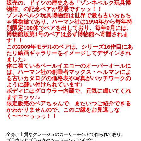
販売の、ドイツの歴史ある「ゾンネベルク玩具博
物館」の記念ベアが登場ですッッ！！
ゾンネベルク玩具博物館は世界で最も古いおもち
ゃ博物館であり、ハーマン社は1994年から毎年特
別限定100体でベアを出しており、毎年9月には、
博物館版第1号のベアは必ず博物館へ寄贈されま
す！！
この2009年モデルのベアは、シリーズ16作目にあ
たり絵画ギャラリーをイメージしてデザインされ
ました♪
体に着ているペールイエローのオーバーオールに
は、ハーマン社の創業者マックス・ヘルマンによ
る古いカタログの価格表や写真がパッチワークの
ように縫い付けられています♪
ボディにはグロウラー内蔵で、元気に鳴いてくれ
ますヨッッ♪♪
限定販売のベアちゃんで、またいつご紹介できる
かわかりませんので、このご縁をお見逃しな
く〜〜〜っっっ！！
全身、上質なグレージュのカーリーモヘアで作られており
、
ブラウンとブラックのツートーン・アイズ
で、