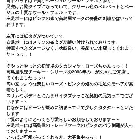
両手パッドは上質なベージュのウール・フェルト張り、
足先はお靴タイプになっていて、クリーム色のベルベットとベー
ジュの上質なウール・フェルト
です。
左足ポーにはピンクの糸で高島屋マークの薔薇の刺繍がはいって
おります。
左耳には紙タグがついて
いて、
右足ポーにはメリソの布タグが縫い付けられて
おります。
特筆すべきダメージなく、状態良い、美品でご来店してくれまし
た～っっ！！
↓
※やっとやっとの初登場のタカシマヤ・ローズちゃんっっ！！
高島屋限定チーキー・シリーズの2006年のコが久々にご来店し
てくれましたっっ♪♪
匂い立つような美しいローズ・ピンクの短めの毛足のモヘアが素
晴らしく、
スリムなボディとにんまりイタズラっこな笑顔の元気ッコでござ
います～～
おなかにはビーンが緩めに詰まっていて少しクタクタ～っといた
します
ご覧のようにとっても可愛らしいお顔をしております～～
左足ポーには高島屋のトレードマークのピンクのバラ刺繍が入っ
ております～～
いっぱい可愛がってくれる方、大募集中っっ！！