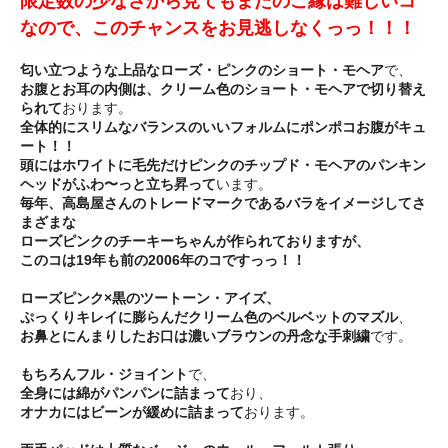
限定数の少なさから見てもまたのご縁は難しいコ
なので、このチャンスをお見逃しなくっっ！！！
匂い立つような上品なローズ・ピンクのショート・モヘア
で、
お腹とお耳の内側は、クリーム色のショート・モヘアで切り替え
られて
おります。
全体的にスリムなバランスのいいフォルムにポンポコお腹がキュ
ート！！
頭にはホワイトに毛先だけピンクのチップド・モヘアのパンキン
ヘッドがふわ〜っと立ち昇って
います。
毎年、高島屋さんのトレードマークであるバラをイメージしてさ
まざまな
ローズピンクのチーキーちゃんが作られておりますが、
このコは19年も前の2006年のコですっっ！！
ローズピンク×黒のツートーン・アイズ、
ぷっくりキレイに膨らんだクリーム色のベルベットのマズル
、
お鼻とにんまりしたお口は濃いブラウンの丹念な手刺繍
です。
もちろんフル・ジョイント
で、
全身には綿がパンパンに詰まって
おり、
オナカにはビーンが緩めに詰まって
おります。