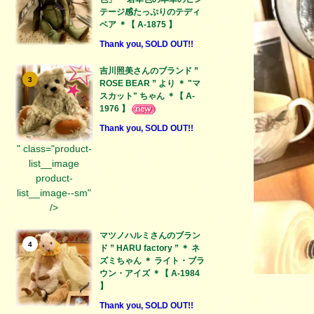
テージ感たっぷりのテディ
ベア ＊【 A-1875 】
Thank you, SOLD OUT!!
吉川照美さんのブランド ”
3
ROSE BEAR ” より ＊ "マ
スカット" ちゃん ＊【 A-
1976 】
Thank you, SOLD OUT!!
" class="product-
list__image
product-
list__image--sm"
/>
マツノハルミさんのブラン
4
ド ” HARU factory ” ＊ ネ
ズミちゃん ＊ ライト・ブラ
ウン・アイズ ＊【 A-1984
】
Thank you, SOLD OUT!!