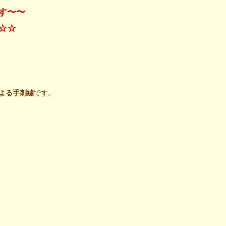
す〜〜
☆☆
よる手刺繍
です。