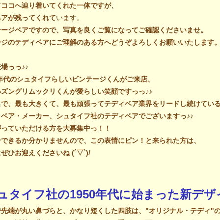
てココへ辿り着いてくれた一体ですが、
ヘアが残ってくれて
います。
テージベアですので、写真を良くご覧になってご確認くださいませ。
ージのテディベアにご理解のある方へどうぞよろしくお願いいたします
場っっ♪♪
0年代のシュタイフらしいビンテージくんがご来店、
ズングリムックリくんが愛らしい笑顔ですっっ♪♪
名で、最も大きくて、最も頑張ってテディベア業界をリードし続けてい
ベア・メーカー、シュタイフ社のテディベアでございますっ♪♪
がっていただける方を大募集中っ！！
介できるか分かりませんので、この表情にピン！と来られた方は、
ひお迎えくださいね (´▽`)/
シュタイフ社の1950年代に始まった新デザ
で先端が丸い鼻づらと、かなり短くした四肢は、"オリジナル・テディ"