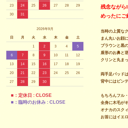
23
24
25
26
27
28
29
残念ながら
30
31
めったにご
2026年9月
当時の上質な
日
月
火
水
木
金
土
まん丸いお顔
ブラウンと黒
1
2
3
4
5
盾形のお鼻と
6
7
8
9
10
11
12
クリンと丸ま
13
14
15
16
17
18
19
20
21
22
23
24
25
26
両手足パッド
背中にはビン
27
28
29
30
■：定休日 : CLOSE
もちろんフル
■：臨時のお休み : CLOSE
全身に木毛が
オナカのスク
お首にはイエ