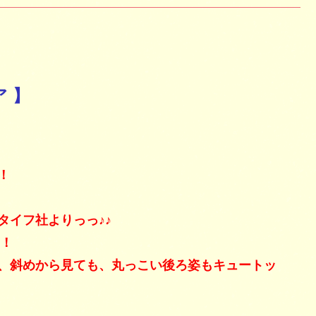
ア 】
！
タイフ社よりっっ♪♪
！！
、斜めから見ても、丸っこい後ろ姿もキュートッ