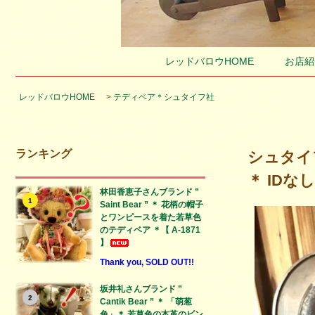
レッドバロウHOME
お店紹
レッドバロウHOME
>
テディベア＊シュタイフ社
ランキング
シュタイフ社
＊ IDなし
林田香恵子さんブランド ”
1
Saint Bear ” ＊ 花柄の帽子
とワンピースを着た若草色
のテディベア ＊【 A-1871
】
Thank you, SOLD OUT!!
坂井礼さんブランド ”
2
Cantik Bear ” ＊ 「萌葱
色」＊ 若草色の本革のビン