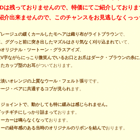
IDは残っておりませんので、特価にてご紹介しておりま
紹介出来ませんので、このチャンスをお見逃しなくっっ
グレージュの緩くカールしたモヘアは織り布がライトブラウン
で、
に、ググっと前に突き出したマズルはさり気なく刈り込まれて
いて、
のオリジナル・ツートーン・グラスアイズ
、
逆V字ながらにっこり微笑んでいるお口とお爪はダーク・ブラウンの糸に
ったカップ型のお耳
がついております。
は淡いオレンジの上質なウール・フェルト張り
です。
テージ・ベアに共通するコブが見られ
ます。
・ジョイントで、動かしても特に緩みは感じられません。
ギッチギチにしっかり詰まって
おります。
ィーカーは鳴らなくなって
おります。
ローの経年感のある当時のオリジナルのリボンを結んで
おります。