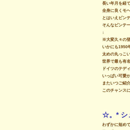
長い年月を経
全身に良くモ
とはいえビン
そんなビンテ
↓
※大変久々の登
いかにも195
太めの丸っこい
世界で最も有
ドイツのテディ
いっぱい可愛
またいつご紹
このチャンスにぜ
☆。* 
わずかに短め