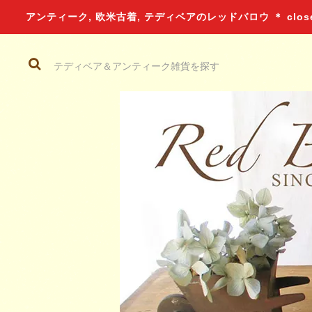
アンティーク, 欧米古着, テディベアのレッドバロウ ＊ closed