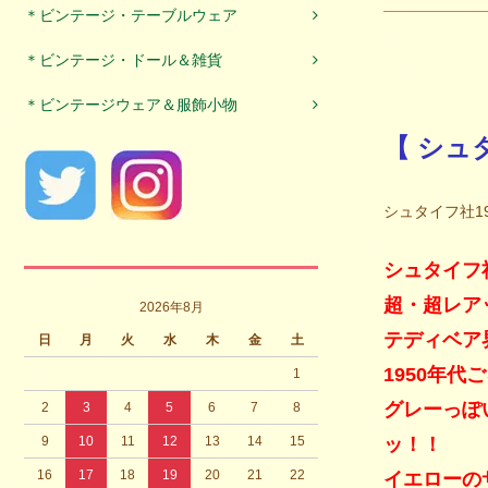
＊ビンテージ・テーブルウェア
＊ビンテージ・ドール＆雑貨
＊ビンテージウェア＆服飾小物
【 シュ
シュタイフ社19
シュタイフ
超・超レア
2026年8月
テディベア
日
月
火
水
木
金
土
1950年
1
グレーっぽ
2
3
4
5
6
7
8
9
10
11
12
13
14
15
ッ！！
16
17
18
19
20
21
22
イエローの