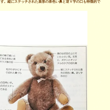
ます。縦にステッチされた盾形の茶色い鼻と逆Ｖ字の口も特徴的で