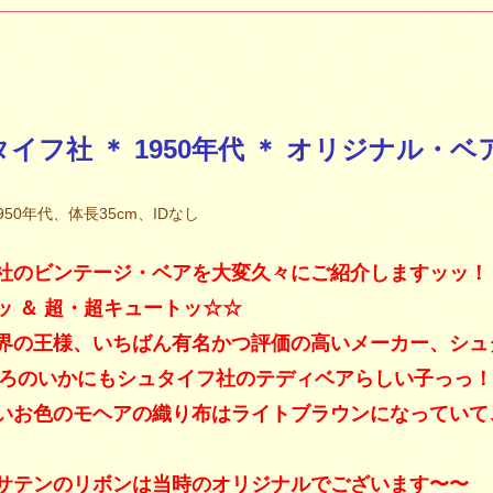
タイフ社 ＊ 1950年代 ＊ オリジナル・ベ
50年代、体長35cm、IDなし
社のビンテージ・ベアを大変久々にご紹介しますッッ！
ッ ＆ 超・超キュートッ☆☆
界の王様、いちばん有名かつ評価の高いメーカー、シュ
代ごろのいかにもシュタイフ社のテディベアらしい子っっ
いお色のモヘアの織り布はライトブラウンになっていて
サテンのリボンは当時のオリジナルでございます〜〜