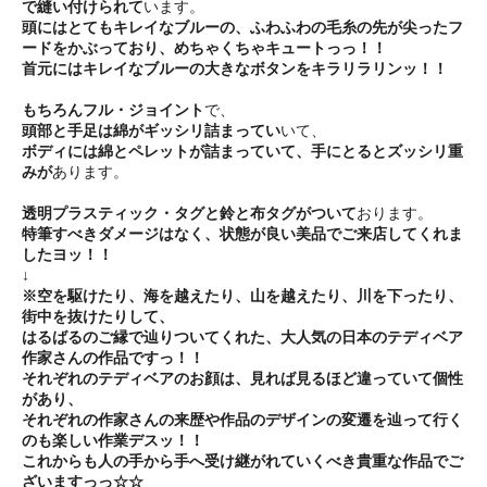
で縫い付けられて
います。
頭にはとてもキレイなブルーの、ふわふわの毛糸の先が尖ったフ
ードをかぶっており、めちゃくちゃキュートっっ！！
首元にはキレイなブルーの大きなボタンをキラリラリンッ！！
もちろんフル・ジョイント
で、
頭部と手足は綿がギッシリ詰まってい
いて、
ボディには綿とペレットが詰まっていて、手にとるとズッシリ重
みが
あります。
透明プラスティック・タグと鈴と布タグがついて
おります。
特筆すべきダメージはなく、状態が良い美品でご来店してくれま
したヨッ！！
↓
※空を駆けたり、海を越えたり、山を越えたり、川を下ったり、
街中を抜けたりして、
はるばるのご縁で辿りついてくれた、大人気の日本のテディベア
作家さんの作品ですっ！！
それぞれのテディベアのお顔は、見れば見るほど違っていて個性
があり、
それぞれの作家さんの来歴や作品のデザインの変遷を辿って行く
のも楽しい作業デスッ！！
これからも人の手から手へ受け継がれていくべき貴重な作品でご
ざいますっっ☆☆