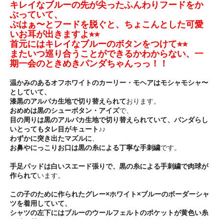
キレイなブルーの先が尖ったふんわりフードをか
ぶっていて、
ぷはぁ〜とフードを脱ぐと、ちょこんとした可愛
いお耳が出きますよ⭐︎⭐︎
首元にはキレイなブルーのボタンをつけて⭐︎⭐︎
またいつ巡り合うことができるかわからない、一
期一会のときめきパンダちゃんっっ！！
温かみのあるオフホワイトのカーリー・モヘアはモシャモシャ〜
としていて、
漆黒のアルパカ生地で切り替えられて
おります。
おめめは黒のシューボタン・アイズ
で、
目の周りは黒のアルパカ生地で切り替えられていて、パンダらし
いとってもタレ目がキュート♪♪
わずかに突き出たマズルに
、
お鼻やにっこりお口は黒の糸による丁寧な手刺繍
です。
手足パッドは白いスエード張りで、黒の糸による手刺繍で肉球が
作られて
います。
この子のために作られたグレー×ホワイト×ブルーのボーダーシャ
ツを着用していて、
シャツの左下にはブルーのウールフェルトのポケットが黄色い糸