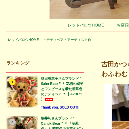
レッドバロウHOME
お店紹
レッドバロウHOME
>
テディベア＊アーティスト作
ランキング
吉田かつら
わふわむっ
林田香恵子さんブランド ”
1
Saint Bear ” ＊ 花柄の帽子
とワンピースを着た若草色
のテディベア ＊【 A-1871
】
Thank you, SOLD OUT!!
坂井礼さんブランド ”
2
Cantik Bear ” ＊ 「萌葱
色」＊ 若草色の本革のビン