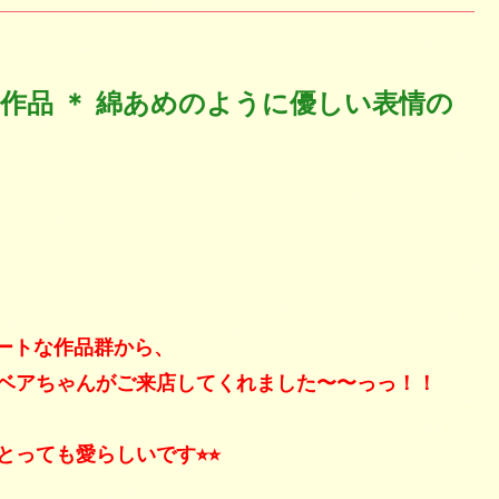
 さん作品 ＊ 綿あめのように優しい表情の
キュートな作品群から、
ベアちゃんがご来店してくれました〜〜っっ！！
ても愛らしいです⭐︎⭐︎