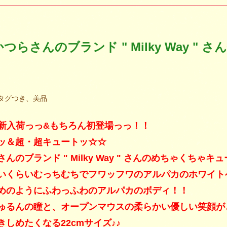
かつらさんのブランド " Milky Way "
布タグつき、美品
0 新入荷っっ&もちろん初登場っっ！！
ッ＆超・超キュートッ☆☆
んのブランド " Milky Way " さんのめちゃくちゃ
いくらいむっちむちでフワッフワのアルパカのホワイト
めのようにふわっふわのアルパカのボディ！！
ゅるんの瞳と、オープンマウスの柔らかい優しい笑顔がとっ
しめたくなる22cmサイズ♪♪