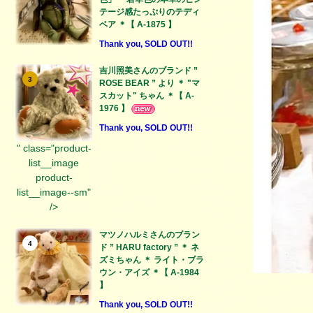
テージ感たっぷりのテディ
ベア ＊【 A-1875 】
Thank you, SOLD OUT!!
吉川照美さんのブランド ”
3
ROSE BEAR ” より ＊ "マ
スカット" ちゃん ＊【 A-
1976 】
Thank you, SOLD OUT!!
" class="product-
list__image
product-
list__image--sm"
/>
マツノハルミさんのブラン
4
ド ” HARU factory ” ＊ ネ
ズミちゃん ＊ ライト・ブラ
ウン・アイズ ＊【 A-1984
】
Thank you, SOLD OUT!!