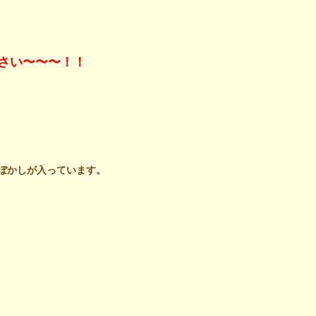
さい〜〜〜！！
ぼかしが入って
います。
。