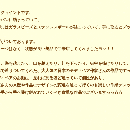
・ジョイント
です。
ンパンに詰まって
いて、
脚にはガラスビーズとステンレスボールが詰まっていて、手に取るとズ
グがついて
おります。
メージはなく、状態が良い美品でご来店してくれましたヨッ！！
り、海を越えたり、山を越えたり、川を下ったり、街中を抜けたりして
縁で辿りついてくれた、大人気の日本のテディベア作家さんの作品です
ディベアのお顔は、見れば見るほど違っていて個性があり、
家さんの来歴や作品のデザインの変遷を辿って行くのも楽しい作業デス
の手から手へ受け継がれていくべき貴重な作品でございますっっ☆☆