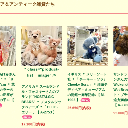
ア＆アンティーク雑貨たち
" class="product-
あけみさん
イギリス ＊ メリーソート
サンドラ
list__image" />
S ” ＊「き
社 ＊「 チーキー・ソラ /
ンさんの
cm ＊ 花
Cheeky Sora 」＊ 那須テ
Wickend
アメリカ＊ スー&ランド
カラーの
ディベア・ミュージアム
Wet Bro
ル・フォスキーさんのブ
い正座が
の開館一周年記念♪【 M-
ト・ブラ
ランド "NOSTALGIC
子♪♪ 【
1903 】
迫力満点
BEARS" ＊ ノスタルジッ
【 A-276
クベアーズ ＊「 ELLIE /
25,650円(内税)
エリー 」【 A-2753 】
95,000
17,100円(内税)