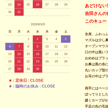
23
24
25
26
27
28
29
あどけない
30
31
吉田さんの
このキュー
2026年9月
日
月
火
水
木
金
土
全身、ふわっ
1
2
3
4
5
マズルは少し
オープンマウ
6
7
8
9
10
11
12
口の中は黒い
13
14
15
16
17
18
19
おめめはブラ
20
21
22
23
24
25
26
お鼻は黒の糸
27
28
29
30
丸いカップ型
お耳の中はブ
■：定休日 : CLOSE
■：臨時のお休み : CLOSE
両手にはベー
ぽってりとし
緩くカーブが
手足の先の毛