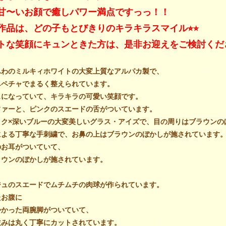
甘〜いお顔で癒しパワー満点ですっっ！！
作品は、どの子もとびきりのキラキラスマイル⭐︎⭐︎
トな笑顔にキュンときた方は、是非お迎えをご検討くだ
ふわのミルキィホワイトの大変上質なアルパカ製で、
鼻ペチャでまるく整えられて
います。
スになっていて、キラキラの可愛い笑顔
です。
ファーと、ピンクのスエードの舌
がついています。
ック×深いブルーの大変美しいグラス・アイズで、目の周りはブラウンの
による丁寧な手刺繍で、お鼻の上はブラウンのぼかし
が施されています
のお耳がついていて、
ラウンのぼかし
が施されています。
ジュのスエードでムチムチの肉球が作られて
います。
たお腹に
かかった両腕脚がついていて、
並みは丸く丁寧にカット
されています。