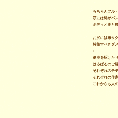
もちろんフル
頭には綿がパ
ボディと腕と
お尻には布タ
特筆すべきダ
↓
※空を駆けた
はるばるのご
それぞれのテ
それぞれの作
これからも人