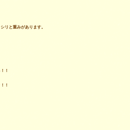
ッシリと重み
があります。
、
っ！！
ッ！！