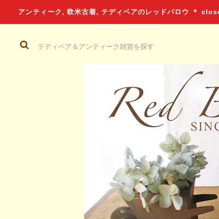
アンティーク, 欧米古着, テディベアのレッドバロウ ＊ closed