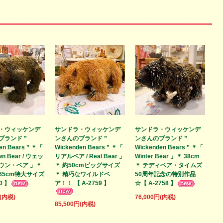
・ウィッケンデ
サンドラ・ウィッケンデ
サンドラ・ウィッケンデ
ブランド ”
ンさんのブランド ”
ンさんのブランド ”
en Bears ” ＊「
Wickenden Bears ” ＊「
Wickenden Bears ” ＊「
wn Bear / ウェッ
リアルベア / Real Bear 」
Winter Bear 」＊ 38cm
ウン・ベア 」＊
＊ 約50cmビッグサイズ
＊ テディベア・タイムズ
65cm特大サイズ
＊ 精巧なワイルドベ
50周年記念の特別作品
0 】
ア！！ 【 A-2759 】
☆【 A-2758 】
円(内税)
76,000円(内税)
85,500円(内税)