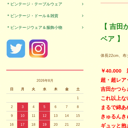
＊ビンテージ・テーブルウェア
＊ビンテージ・ドール＆雑貨
【 吉田
＊ビンテージウェア＆服飾小物
ベア 】
体長22cm、
￥40.00
超・超レア
2026年8月
吉田かつらさ
日
月
火
水
木
金
土
これ以上な
1
まるで綿あ
2
3
4
5
6
7
8
9
10
11
12
13
14
15
きゅるんき
16
17
18
19
20
21
22
ギュッと抱き