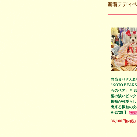
新着テディベ
向当まりさん&
”KOTO BEAR
ものベア」＊ 37
柄の淡いピンク
振袖が可愛らし
出来る振袖の女の
A-2728 】
36,100円(内税)