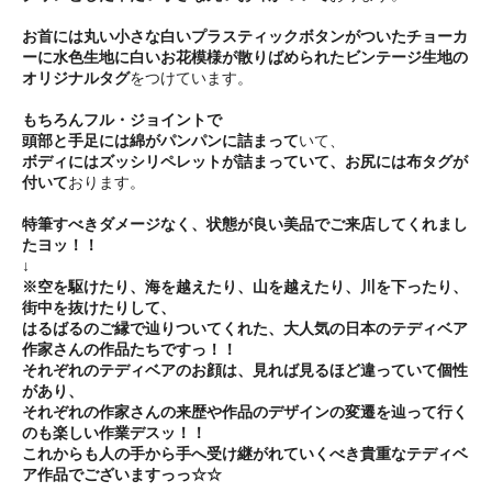
お首には丸い小さな白いプラスティックボタンがついたチョーカ
ーに水色生地に白いお花模様が散りばめられたビンテージ生地の
オリジナルタグ
をつけています。
もちろんフル・ジョイントで
頭部と手足には綿がパンパンに詰まって
いて、
ボディにはズッシリペレットが詰まっていて、お尻には布タグが
付いて
おります。
特筆すべきダメージなく、状態が良い美品でご来店してくれまし
たヨッ！！
↓
※空を駆けたり、海を越えたり、山を越えたり、川を下ったり、
街中を抜けたりして、
はるばるのご縁で辿りついてくれた、大人気の日本のテディベア
作家さんの作品たちですっ！！
それぞれのテディベアのお顔は、見れば見るほど違っていて個性
があり、
それぞれの作家さんの来歴や作品のデザインの変遷を辿って行く
のも楽しい作業デスッ！！
これからも人の手から手へ受け継がれていくべき貴重なテディベ
ア作品でございますっっ☆☆