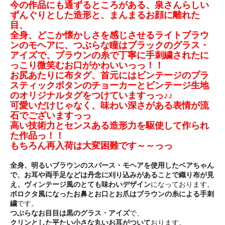
今の作品にも通ずるところがある、泉さんらしい
ずんぐりとした造形と、まんまるお顔に離れた
目、
全身、どこか懐かしさを感じさせるライトブラウ
ンのモヘアに、つぶらな瞳はブラックのグラス・
アイズで、ブラウンの糸で丁寧に手刺繍されたに
っこり微笑むお口がかわいいっっ！！
お尻あたりに布タグ、首元にはビンテージのプラ
スティックボタンのチョーカーとビンテージ生地
のオリジナルタグをつけていますっっ♪♪
可愛いだけじゃなく、味わい深さがある表情が流
石でございますっっ
高い技術力とセンスある造形力を駆使して作られ
た作品っ！！
もちろん再入荷は大変困難です～～っっ
全身、明るいブラウンのスパース・モヘアを使用したベアちゃん
で、お耳や両手足などは丹念に刈り込みがあることで織り布が見
え、ヴィンテージ風のとても味わいデザイン
になっております。
ボロクタ風になったお鼻とお口とお爪はブラウンの糸による手刺
繍
です。
つぶらなお目目は黒のグラス・アイズ
で、
クリンとした平たい小さな丸いお耳がついて
おります。