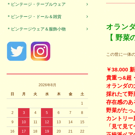
＊ビンテージ・テーブルウェア
＊ビンテージ・ドール＆雑貨
オラン
＊ビンテージウェア＆服飾小物
【 野菜
この世に一体の
￥38.00
貴重っ&超
2026年8月
オランダの大
採れたて野
日
月
火
水
木
金
土
存在感のあ
1
野菜がたっ
2
3
4
5
6
7
8
カントリー
9
10
11
12
13
14
15
「見て見て
16
17
18
19
20
21
22
正統派ベア