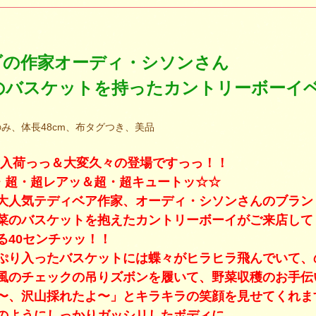
ダの作家オーディ・シソンさん
のバスケットを持ったカントリーボーイベ
み、体長48cm、布タグつき、美品
0 新入荷っっ＆大変久々の登場ですっっ！！
・超・超レアッ＆超・超キュートッ☆☆
人気テディベア作家、オーディ・シソンさんのブランド“ A T
菜のバスケットを抱えたカントリーボーイがご来店してく
る40センチッッ！！
ぷり入ったバスケットには蝶々がヒラヒラ飛んでいて、
風のチェックの吊りズボンを履いて、野菜収穫のお手伝
〜、沢山採れたよ〜」とキラキラの笑顔を見せてくれま
のようにしっかりガッシリしたボディに、