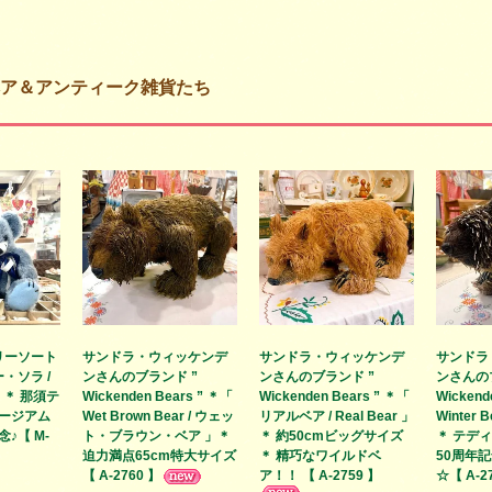
ア＆アンティーク雑貨たち
リーソート
サンドラ・ウィッケンデ
サンドラ・ウィッケンデ
サンドラ
・ソラ /
ンさんのブランド ”
ンさんのブランド ”
ンさんの
 」＊ 那須テ
Wickenden Bears ” ＊「
Wickenden Bears ” ＊「
Wickend
ージアム
Wet Brown Bear / ウェッ
リアルベア / Real Bear 」
Winter 
♪【 M-
ト・ブラウン・ベア 」＊
＊ 約50cmビッグサイズ
＊ テデ
迫力満点65cm特大サイズ
＊ 精巧なワイルドベ
50周年
【 A-2760 】
ア！！ 【 A-2759 】
☆【 A-2