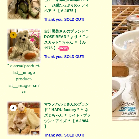
テージ感たっぷりのテディ
ベア ＊【 A-1875 】
Thank you, SOLD OUT!!
吉川照美さんのブランド ”
3
ROSE BEAR ” より ＊ "マ
スカット" ちゃん ＊【 A-
1976 】
Thank you, SOLD OUT!!
" class="product-
list__image
product-
list__image--sm"
/>
マツノハルミさんのブラン
4
ド ” HARU factory ” ＊ ネ
ズミちゃん ＊ ライト・ブラ
ウン・アイズ ＊【 A-1984
】
Thank you, SOLD OUT!!