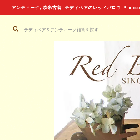
アンティーク, 欧米古着, テディベアのレッドバロウ ＊ closed