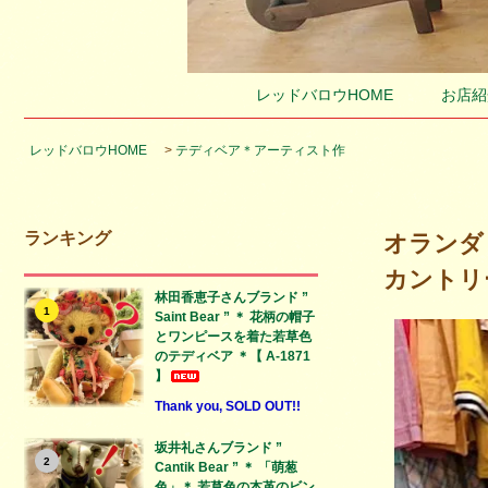
レッドバロウHOME
お店紹
レッドバロウHOME
>
テディベア＊アーティスト作
ランキング
オランダ 
カントリーボ
林田香恵子さんブランド ”
1
Saint Bear ” ＊ 花柄の帽子
とワンピースを着た若草色
のテディベア ＊【 A-1871
】
Thank you, SOLD OUT!!
坂井礼さんブランド ”
2
Cantik Bear ” ＊ 「萌葱
色」＊ 若草色の本革のビン