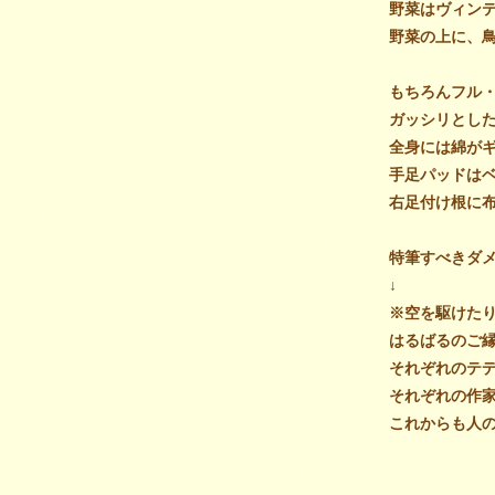
野菜はヴィン
野菜の上に、
もちろんフル
ガッシリとし
全身には綿が
手足パッドは
右足付け根に
特筆すべきダ
↓
※空を駆けた
はるばるのご
それぞれのテ
それぞれの作
これからも人