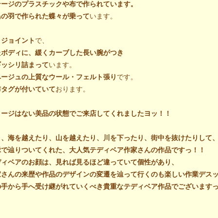
テージのプラスチックや布で作られています。
鳥の羽で作られた蝶々が乗って
います。
・ジョイント
で、
たボディに、緩くカーブした長い腕がつき
ギッシリ詰まって
います。
ベージュの上質なウール・フェルト張り
です。
布タグが付いていて
おります。
メージはない美品の状態でご来店してくれましたヨッ！！
り、海を越えたり、山を越えたり、川を下ったり、街中を抜けたりして
縁で辿りついてくれた、大人気テディベア作家さんの作品ですっ！！
ディベアのお顔は、見れば見るほど違っていて個性があり、
家さんの来歴や作品のデザインの変遷を辿って行くのも楽しい作業デス
の手から手へ受け継がれていくべき貴重なテディベア作品でございます