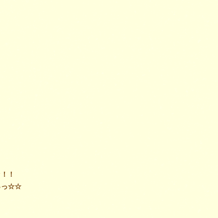
、
ッ！！
っっ☆☆