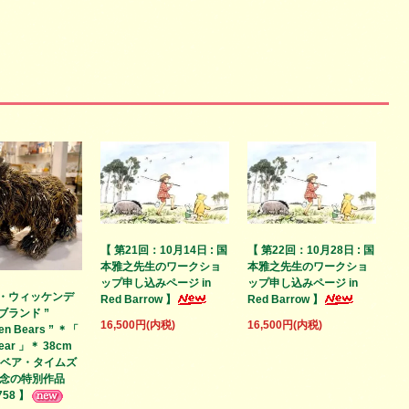
【 第21回：10月14日 : 国
【 第22回：10月28日 : 国
本雅之先生のワークショ
本雅之先生のワークショ
ップ申し込みページ in
ップ申し込みページ in
・ウィッケンデ
Red Barrow 】
Red Barrow 】
ブランド ”
16,500円(内税)
16,500円(内税)
en Bears ” ＊「
Bear 」＊ 38cm
ィベア・タイムズ
記念の特別作品
758 】