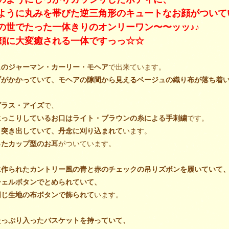
ように丸みを帯びた逆三角形のキュートなお顔がついて
の世でたった一体きりのオンリーワン〜〜ッッ♪♪
顔に大変癒される一体ですっっ☆☆
ュのジャーマン・カーリー・モヘア
で出来ています。
ブがかかっていて、モヘアの隙間から見えるベージュの織り布が落ち着
グラス・アイズ
で、
にっこりしているお口はライト・ブラウンの糸による手刺繍
です。
と突き出していて、丹念に刈り込まれて
います。
ったカップ型のお耳
がついています。
に作られたカントリー風の青と赤のチェックの吊りズボンを履いていて
シェルボタンでとめられていて、
同じ生地の布ボタンで飾られて
います。
たっぷり入ったバスケットを持っていて、