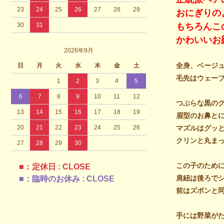
23
24
25
26
27
28
29
おにぎりの
30
31
もちろんこ
かわいいお
2026年9月
全身、ベージ
日
月
火
水
木
金
土
毛先はウェー
1
2
3
4
5
6
7
8
9
10
11
12
つぶらな黒の
13
14
15
16
17
18
19
眉型のお鼻と
20
21
22
23
24
25
26
マズルはグッ
クリンと丸ま
27
28
29
30
この子のため
■：定休日 : CLOSE
肩紐は後ろで
■：臨時のお休み : CLOSE
前はズボンと
手には野菜が