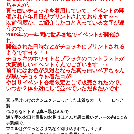
ちゃんが、
真っ白いチョッキを着用していて、イベントの開
催された年月日がプリントされております～～
以前何度か、ご紹介したコと入っている文字が違
うので、
2003年の一年間に世界各地でイベントが開催さ
れ、
開催された日時などがチョッキにプリントされる
ようですヨッ！！
チョッキのホワイトとブラックのコントラストが
大変美しいイベントくんでございます...♪♪
前年にはお色が反対となった真っ白いベアちゃん
が黒いチョッキを着たコが
やはりイベント会場限定として販売されたので、
いつか２体を対にして並べていただきたいです
真っ黒けっけのクシュクシュっとした上質なカーリー・モヘア
製
、
つぶらなヒトミは真っ黒おめめ
で、
逆Ｙ字のお口と盾形のお鼻はほとんど黒に近いグレーの糸による
手刺繍
で、
マズルはググっとさり気なく刈り込まれて
おります。