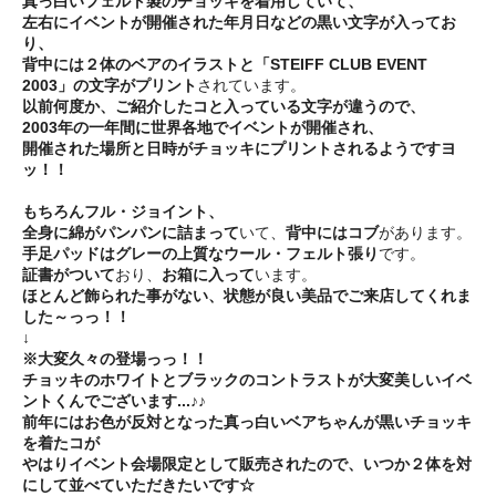
真っ白いフェルト製のチョッキを着用していて、
左右にイベントが開催された年月日などの黒い文字が入ってお
り、
背中には２体のベアのイラストと「STEIFF CLUB EVENT
2003」の文字がプリント
されています。
以前何度か、ご紹介したコと入っている文字が違うので、
2003年の一年間に世界各地でイベントが開催され、
開催された場所と日時がチョッキにプリントされるようですヨ
ッ！！
もちろんフル・ジョイント、
全身に綿がパンパンに詰まって
いて、
背中にはコブ
があります。
手足パッドはグレーの上質なウール・フェルト張り
です。
証書がついて
おり、
お箱に入って
います。
ほとんど飾られた事がない、状態が良い美品でご来店してくれま
した～っっ！！
↓
※大変久々の登場っっ！！
チョッキのホワイトとブラックのコントラストが大変美しいイベ
ントくんでございます...♪♪
前年にはお色が反対となった真っ白いベアちゃんが黒いチョッキ
を着たコが
やはりイベント会場限定として販売されたので、いつか２体を対
にして並べていただきたいです☆