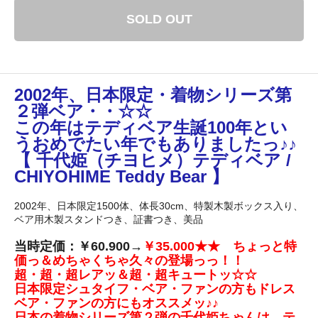
SOLD OUT
2002年、日本限定・着物シリーズ第
２弾ベア・・☆☆
この年はテディベア生誕100年とい
うおめでたい年でもありましたっ♪♪
【 千代姫（チヨヒメ）テディベア /
CHIYOHIME Teddy Bear 】
2002年、日本限定1500体、体長30cm、特製木製ボックス入り、
ベア用木製スタンドつき、証書つき、美品
当時定価：￥60.900→
￥35.000★★ ちょっと特
価っ＆めちゃくちゃ久々の登場っっ！！
超・超・超レアッ＆超・超キュートッ☆☆
日本限定シュタイフ・ベア・ファンの方もドレス
ベア・ファンの方にもオススメッ♪♪
日本の着物シリーズ第２弾の千代姫ちゃんは、テ