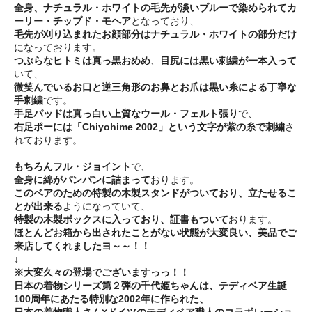
全身、ナチュラル・ホワイトの毛先が淡いブルーで染められてカ
ーリー・チップド・モヘア
となっており、
毛先が刈り込まれたお顔部分はナチュラル・ホワイトの部分だけ
になっております。
つぶらなヒトミは真っ黒おめめ
、
目尻には黒い刺繍が一本入って
いて、
微笑んでいるお口と逆三角形のお鼻とお爪は黒い糸による丁寧な
手刺繍
です。
手足パッドは真っ白い上質なウール・フェルト張り
で、
右足ポーには「Chiyohime 2002」という文字が紫の糸で刺繍
さ
れております。
もちろんフル・ジョイント
で、
全身に綿がパンパンに詰まって
おります。
このベアのための特製の木製スタンドがついており、立たせるこ
とが出来る
ようになっていて、
特製の木製ボックスに入っており、証書もついて
おります。
ほとんどお箱から出されたことがない状態が大変良い、美品でご
来店してくれましたヨ～～！！
↓
※大変久々の登場でございますっっ！！
日本の着物シリーズ第２弾の千代姫ちゃんは、テディベア生誕
100周年にあたる特別な2002年に作られた、