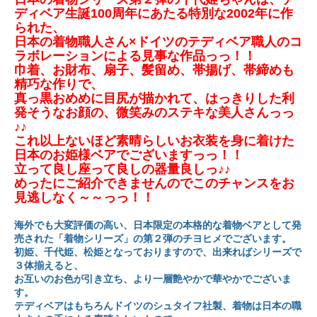
ディベア生誕100周年にあたる特別な2002年に作
られた、
日本の着物職人さん×ドイツのテディベア職人のコ
ラボレーションによる見事な作品っっ！！
巾着、お財布、扇子、髪留め、帯揚げ、帯締めも
精巧な作りで、
真っ黒おめめに目尻が描かれて、はっきりした利
発そうなお顔の、微笑みのステキな美人さんっっ
♪♪
これ以上ないほど素晴らしいお衣装を身に着けた
日本のお姫様ベアでございますっっ！！
立って良し座って良しの器量良しっ♪♪
めったにご紹介できませんのでこのチャンスをお
見逃しなく～～っっ！！
海外でも大変評価の高い、日本限定の本格的な着物ベアとして発
売された「着物シリーズ」の第２弾のチヨヒメでございます。
初姫、千代姫、松姫となっておりますので、出来ればシリーズで
３体揃えると、
お互いのお色が引き立ち、より一層艶やかで華やかでございま
す。
テディベアはもちろんドイツのシュタイフ社製、着物は日本の職