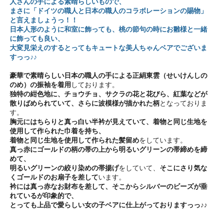
人さんの手による素晴らしいもので、
まさに「ドイツの職人と日本の職人のコラボレーションの賜物」
と言えましょうっ！！
日本人形のように和室に飾っても、桃の節句の時にお雛様と一緒
に飾っても良い、
大変見栄えのするとってもキュートな美人ちゃんベアでございま
すっっ♪♪
豪華で素晴らしい日本の職人の手による正絹東雲（せいけんしの
のめ）の振袖を着用
しております。
独特の紺色地に、チョウチョ、サクラの花と花びら、紅葉などが
散りばめられていて、さらに波模様が描かれた柄
となっておりま
す。
胸元にはちらりと真っ白い半衿が見えていて、着物と同じ生地を
使用して作られた巾着を持ち、
着物と同じ生地を使用して作られた髪留め
をしています。
真っ赤にゴールドの柄の帯の上から明るいグリーンの帯締めを締
めて、
明るいグリーンの絞り染めの帯揚げ
をしていて、
そこにさり気な
くゴールドのお扇子を差して
います。
衿には真っ赤なお財布を差して、そこからシルバーのビーズが垂
れているが印象的で、
とっても上品で愛らしい女の子ベアに仕上がっておりますっっ♪♪