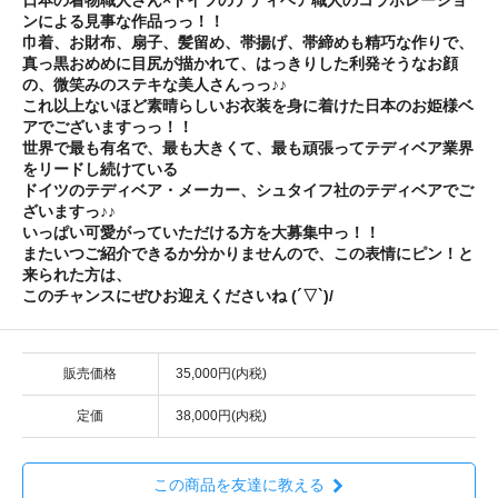
日本の着物職人さん×ドイツのテディベア職人のコラボレーショ
ンによる見事な作品っっ！！
巾着、お財布、扇子、髪留め、帯揚げ、帯締めも精巧な作りで、
真っ黒おめめに目尻が描かれて、はっきりした利発そうなお顔
の、微笑みのステキな美人さんっっ♪♪
これ以上ないほど素晴らしいお衣装を身に着けた日本のお姫様ベ
アでございますっっ！！
世界で最も有名で、最も大きくて、最も頑張ってテディベア業界
をリードし続けている
ドイツのテディベア・メーカー、シュタイフ社のテディベアでご
ざいますっ♪♪
いっぱい可愛がっていただける方を大募集中っ！！
またいつご紹介できるか分かりませんので、この表情にピン！と
来られた方は、
このチャンスにぜひお迎えくださいね (´▽`)/
販売価格
35,000円(内税)
定価
38,000円(内税)
この商品を友達に教える