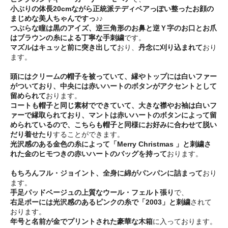
小ぶりの体長20cmながら正統派テディベアっぽい整ったお顔の
まじめな美人ちゃんですっ♪♪
つぶらな瞳は黒のアイズ、逆三角形のお鼻と逆Ｙ字のお口とお爪
はブラウンの糸による丁寧な手刺繍
です。
マズルはキュッと前に突き出して
おり、
丹念に刈り込まれて
おり
ます。
頭にはクリームの帽子を被っていて、縁やトップには白いファー
がついており、中央には赤いハートのボタンがアクセントとして
留められて
おります。
コートも帽子と同じ素材でできていて、大きな襟やお袖は白いフ
ァーで縁取られており、マントは赤いハートのボタンによって留
められているので、こちらも帽子と同様にお好みに合わせて脱い
だり着せたり
することができます。
光沢感のある金色の糸によって「Merry Christmas 」と刺繍さ
れた金のヒモつきの赤いハートのバッグを持って
おります。
もちろんフル・ジョイント、全身に綿がパンパンに詰まって
おり
ます。
手足パッドベージュの上質なウール・フェルト張り
で、
右足ポーには光沢感のあるピンクの糸で「2003」と刺繍
されて
おります。
年号と名前が金でプリントされた豪華な木箱
に入っております。