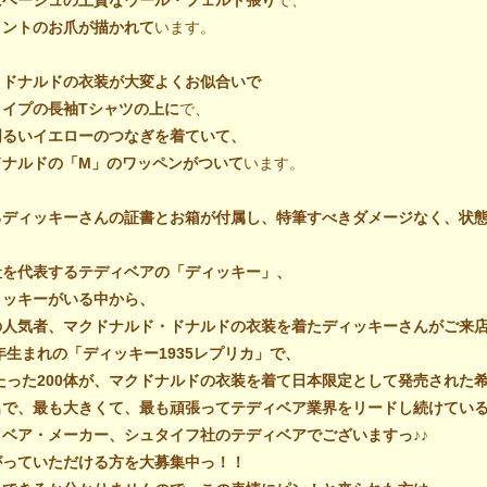
はベージュの上質なウール・フェルト張り
で、
イントのお爪が描かれて
います。
クドナルドの衣装が大変よくお似合いで
ライプの長袖Tシャツの上に
で、
明るいイエローのつなぎを着ていて、
ドナルドの「M」のワッペンがついて
います。
るディッキーさんの証書とお箱が付属し、特筆すべきダメージなく、状
社を代表するテディベアの「ディッキー」、
ィッキーがいる中から、
人気者、マクドナルド・ドナルドの衣装を着たディッキーさんがご来店
0年生まれの「ディッキー1935レプリカ」で、
のたった200体が、マクドナルドの衣装を着て日本限定として発売され
名で、最も大きくて、最も頑張ってテディベア業界をリードし続けてい
ベア・メーカー、シュタイフ社のテディベアでございますっ♪♪
がっていただける方を大募集中っ！！