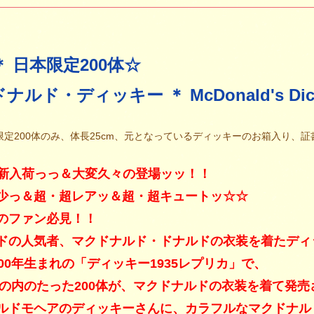
 ＊ 日本限定200体☆
ナルド・ディッキー ＊ McDonald's Dic
本限定200体のみ、体長25cm、元となっているディッキーのお箱入り、
0 新入荷っっ＆大変久々の登場ッッ！！
少っ＆超・超レアッ＆超・超キュートッ☆☆
のファン必見！！
ドの人気者、マクドナルド・ドナルドの衣装を着たディ
00年生まれの「ディッキー1935レプリカ」で、
0体の内のたった200体が、マクドナルドの衣装を着て発
ルドモヘアのディッキーさんに、カラフルなマクドナル