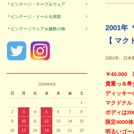
＊ビンテージ・テーブルウェア
＊ビンテージ・ドール＆雑貨
2001年
＊ビンテージウェア＆服飾小物
【 マクド
2001年、日
￥40.00
貴重っ＆希
2026年8月
ディッキー
日
月
火
水
木
金
土
マクドナル
1
ボディは20
2
3
4
5
6
7
8
9
10
11
12
13
14
15
限定400
16
17
18
19
20
21
22
明るいゴー