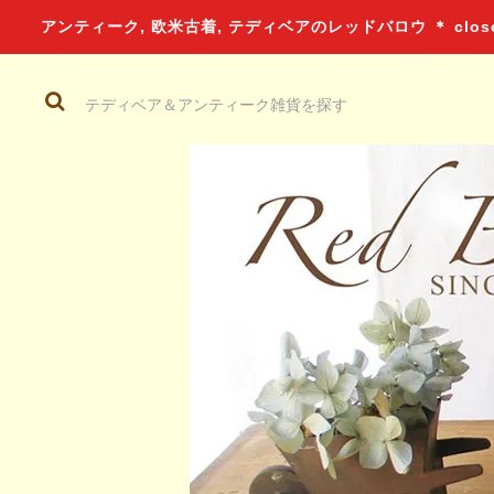
アンティーク, 欧米古着, テディベアのレッドバロウ ＊ closed