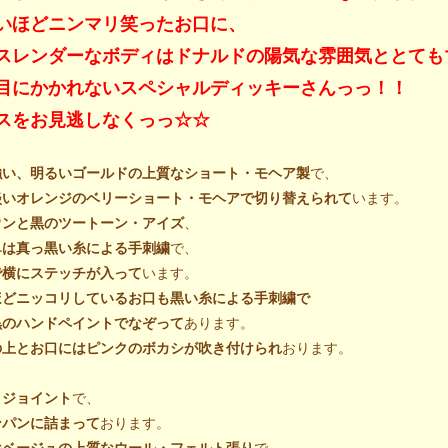
いほどニンマリ笑ったお口に、
スレンダーなボディはドナルドの陽気な雰囲気ととても
目にかかれないスペシャルディッキーさんっっ！！
スをお見逃しなくっっ☆☆
強い、明るいゴールドの上質なショート・モヘア製
で、
淡いオレンジのベリーショート・モヘアで切り替えられて
います。
ウンと黒のツートーン・アイズ
、
鼻は真っ黒い糸による手刺繍
で、
で横にステッチが入って
います。
ほどニッコリしているお口も黒い糸による手刺繍で
黒のハンドペイントでなぞって
あります。
の上とお口にはピンクのボカシが吹き付けられ
おります。
・ジョイント
で、
ンパンに詰まって
おります。