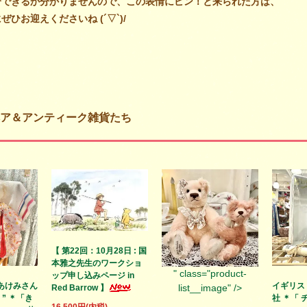
介できるか分かりませんので、この表情にピン！と来られた方は、
ひお迎えくださいね (´▽`)/
ア＆アンティーク雑貨たち
【 第22回：10月28日 : 国
本雅之先生のワークショ
" class="product-
ップ申し込みページ in
あけみさん
イギリス
list__image" />
Red Barrow 】
S ” ＊「き
社 ＊「 
16,500円(内税)