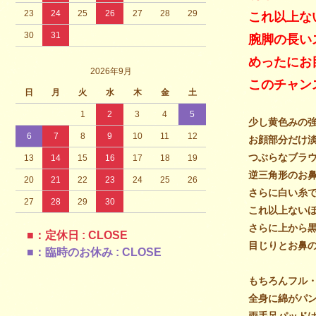
23
24
25
26
27
28
29
これ以上な
30
31
腕脚の長い
めったにお
2026年9月
このチャン
日
月
火
水
木
金
土
1
2
3
4
5
少し黄色みの
6
7
8
9
10
11
12
お顔部分だけ
つぶらなブラ
13
14
15
16
17
18
19
逆三角形のお
20
21
22
23
24
25
26
さらに白い糸
27
28
29
30
これ以上ない
さらに上から
■：定休日 : CLOSE
目じりとお鼻
■：臨時のお休み : CLOSE
もちろんフル
全身に綿がパ