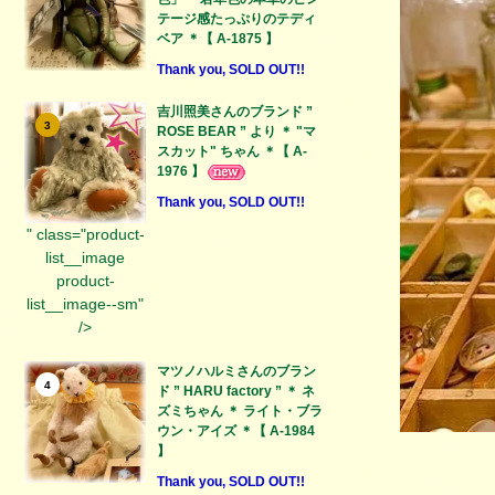
テージ感たっぷりのテディ
ベア ＊【 A-1875 】
Thank you, SOLD OUT!!
吉川照美さんのブランド ”
3
ROSE BEAR ” より ＊ "マ
スカット" ちゃん ＊【 A-
1976 】
Thank you, SOLD OUT!!
" class="product-
list__image
product-
list__image--sm"
/>
マツノハルミさんのブラン
4
ド ” HARU factory ” ＊ ネ
ズミちゃん ＊ ライト・ブラ
ウン・アイズ ＊【 A-1984
】
Thank you, SOLD OUT!!