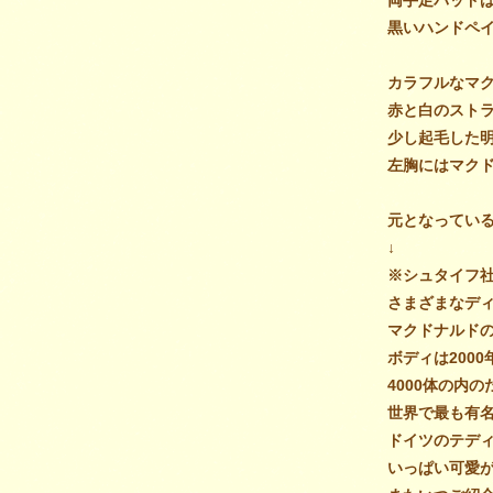
両手足パッド
黒いハンドペ
カラフルなマ
赤と白のスト
少し起毛した
左胸にはマク
元となってい
↓
※シュタイフ
さまざまなデ
マクドナルドの
ボディは200
4000体の内
世界で最も有
ドイツのテディ
いっぱい可愛