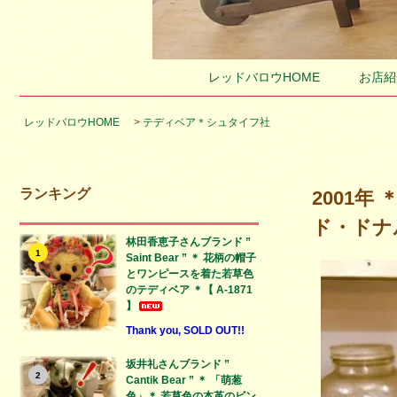
レッドバロウHOME
お店紹
レッドバロウHOME
>
テディベア＊シュタイフ社
ランキング
2001年
ド・ドナル
林田香恵子さんブランド ”
1
Saint Bear ” ＊ 花柄の帽子
とワンピースを着た若草色
のテディベア ＊【 A-1871
】
Thank you, SOLD OUT!!
坂井礼さんブランド ”
2
Cantik Bear ” ＊ 「萌葱
色」＊ 若草色の本革のビン