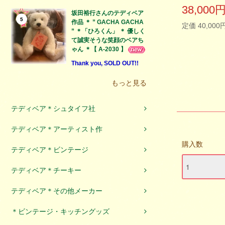
38,000
坂田裕行さんのテディベア
5
作品 ＊ ” GACHA GACHA
定価 40,000
” ＊「ひろくん」 ＊ 優しく
て誠実そうな笑顔のベアち
ゃん ＊【 A-2030 】
Thank you, SOLD OUT!!
もっと見る
テディベア＊シュタイフ社
テディベア＊アーティスト作
購入数
テディベア＊ビンテージ
テディベア＊チーキー
テディベア＊その他メーカー
＊ビンテージ・キッチングッズ