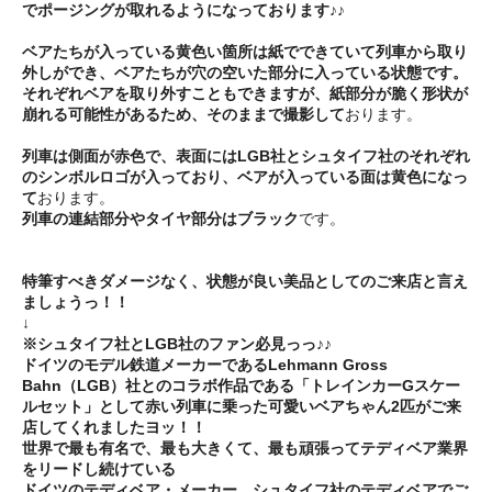
でポージングが取れるようになっております♪♪
ベアたちが入っている黄色い箇所は紙でできていて列車から取り
外しができ、ベアたちが穴の空いた部分に入っている状態です。
それぞれベアを取り外すこともできますが、紙部分が脆く形状が
崩れる可能性があるため、そのままで撮影して
おります。
列車は側面が赤色で、表面にはLGB社とシュタイフ社のそれぞれ
のシンボルロゴが入っており、ベアが入っている面は黄色になっ
て
おります。
列車の連結部分やタイヤ部分はブラック
です。
特筆すべきダメージなく、状態が良い美品としてのご来店と言え
ましょうっ！！
↓
※シュタイフ社とLGB社のファン必見っっ♪♪
ドイツのモデル鉄道メーカーであるLehmann Gross
Bahn（LGB）社とのコラボ作品である「トレインカーGスケー
ルセット」として赤い列車に乗った可愛いベアちゃん2匹がご来
店してくれましたヨッ！！
世界で最も有名で、最も大きくて、最も頑張ってテディベア業界
をリードし続けている
ドイツのテディベア・メーカー、シュタイフ社のテディベアでご