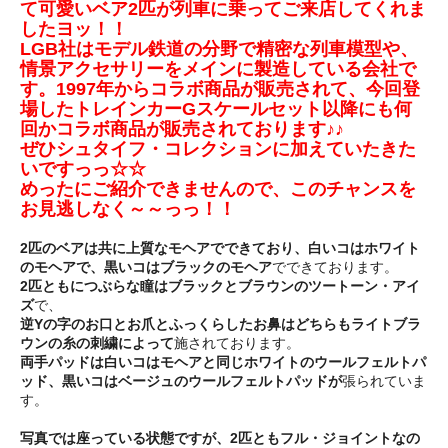
て可愛いベア2匹が列車に乗ってご来店してくれま
したヨッ！！
LGB社はモデル鉄道の分野で精密な列車模型や、
情景アクセサリーをメインに製造している会社で
す。1997年からコラボ商品が販売されて、今回登
場したトレインカーGスケールセット以降にも何
回かコラボ商品が販売されております♪♪
ぜひシュタイフ・コレクションに加えていたきた
いですっっ☆☆
めったにご紹介できませんので、このチャンスを
お見逃しなく～～っっ！！
2匹のベアは共に上質なモヘアでできており、白いコはホワイト
のモヘアで、黒いコはブラックのモヘア
でできております。
2匹ともにつぶらな瞳はブラックとブラウンのツートーン・アイ
ズ
で、
逆Yの字のお口とお爪とふっくらしたお鼻はどちらもライトブラ
ウンの糸の刺繍によって
施されております。
両手パッドは白いコはモヘアと同じホワイトのウールフェルトパ
ッド、黒いコはベージュのウールフェルトパッドが
張られていま
す。
写真では座っている状態ですが、2匹ともフル・ジョイントなの