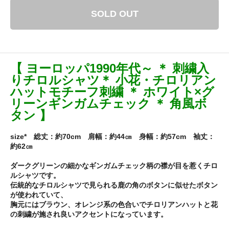
SOLD OUT
【 ヨーロッパ1990年代～ ＊ 刺繍入
りチロルシャツ＊ 小花・チロリアン
ハットモチーフ刺繍 ＊ ホワイト×グ
リーンギンガムチェック ＊ 角風ボ
タン 】
size* 総丈：約70cm 肩幅：約44㎝ 身幅：約57cm 袖丈：
約62㎝
ダークグリーンの細かなギンガムチェック柄の襟が目を惹くチロ
ルシャツです。
伝統的なチロルシャツで見られる鹿の角のボタンに似せたボタン
が使われていて、
胸元にはブラウン、オレンジ系の色合いでチロリアンハットと花
の刺繍が施され良いアクセントになっています。